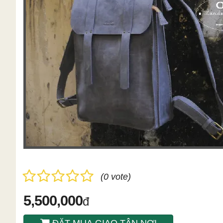
(0 vote)
5,500,000
đ
ĐẶT MUA GIAO TÂN NƠI