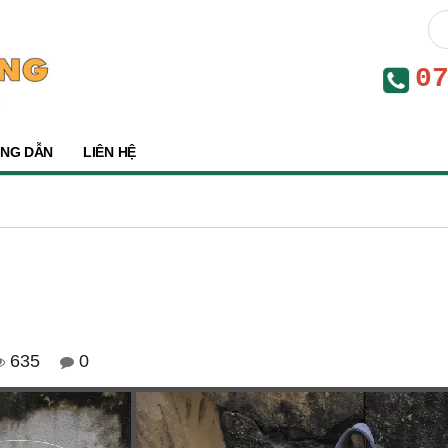
0
NG DẪN
LIÊN HỆ
635
0