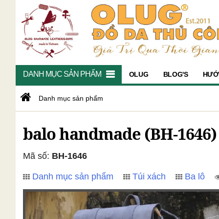
DANH MỤC SẢN PHẨM
OLUG
BLOG'S
HƯỚ
Danh mục sản phẩm
balo handmade (BH-1646)
Mã số:
BH-1646
Danh mục sản phẩm
Túi xách
Ba lô