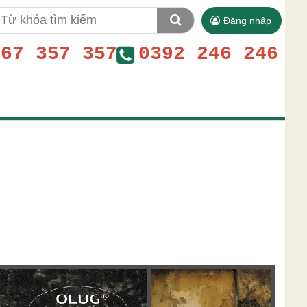
Đăng nhập
767 357 357
0392 246 246