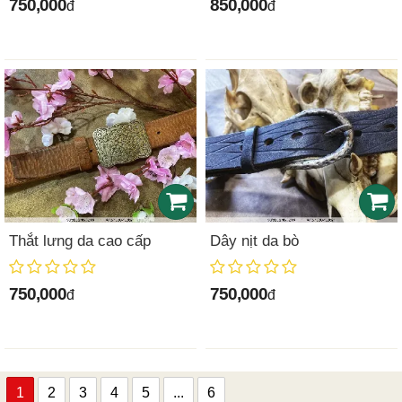
750,000
850,000
đ
đ
Thắt lưng da cao cấp
Dây nịt da bò
750,000
750,000
đ
đ
1
2
3
4
5
...
6