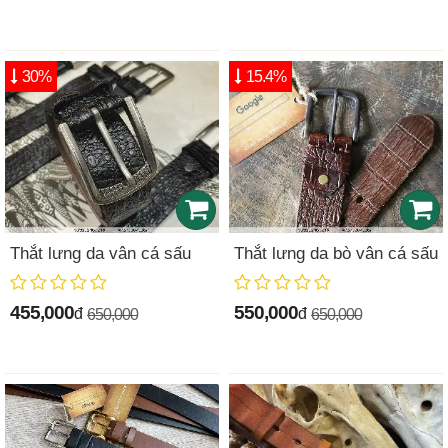
30%
15.4%
Thắt lưng da vân cá sấu
Thắt lưng da bò vân cá sấu
455,000
550,000
đ
đ
650,000
650,000