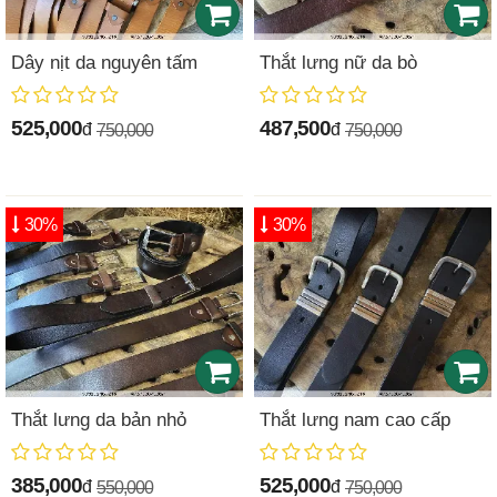
Dây nịt da nguyên tấm
Thắt lưng nữ da bò
525,000
487,500
đ
đ
750,000
750,000
30%
30%
Thắt lưng da bản nhỏ
Thắt lưng nam cao cấp
385,000
525,000
đ
đ
550,000
750,000