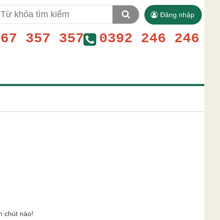
Đăng nhập
767 357 357
0392 246 246
n chút nào!