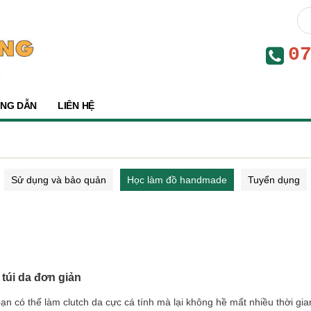
0
NG DẪN
LIÊN HỆ
Sử dụng và bảo quản
Học làm đồ handmade
Tuyển dụng
túi da đơn giản
n có thể làm clutch da cực cá tính mà lại không hề mất nhiều thời gia