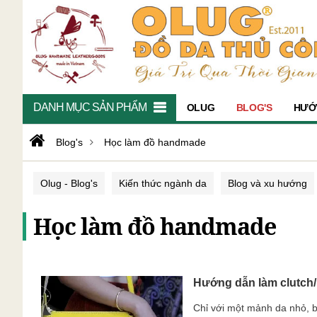
DANH MỤC SẢN PHẨM
OLUG
BLOG'S
HƯỚ
Blog's
Học làm đồ handmade
Olug - Blog's
Kiến thức ngành da
Blog và xu hướng
Học làm đồ handmade
Hướng dẫn làm clutch/ 
Chỉ với một mảnh da nhỏ, bạ