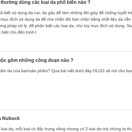
 thường dùng các loại da phổ biến nào ?
 đã biết sử dụng da nai, da gấu để làm những đôi giày để chống tuyết 
ục đích sử dụng da để che chắn đôi bàn chân bằng chất liệu da vẫn k
g pháp xử lý, để phân biệt các loại da, cho tùy mục đích sử dụng. Sau
biệt cho đến trịnh t
uộc gồm những công đoạn nào ?
m da của bạn/sản phẩm? Qua bài viết dưới đây OLUG sẽ nói cho bạn
a Nubuck
u loại da, mỗi loại có đặc trưng riêng nhưng có 2 loại da mà chúng ta