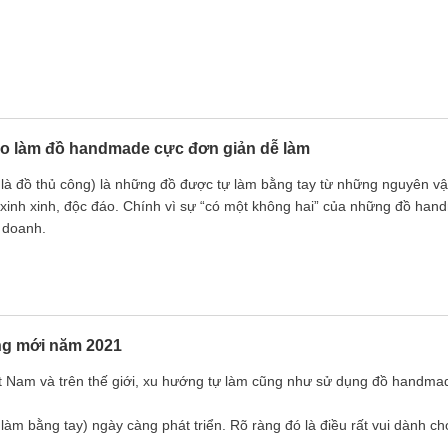
o làm đồ handmade cực đơn giản dễ làm
à đồ thủ công) là những đồ được tự làm bằng tay từ những nguyên vật l
inh xinh, độc đáo. Chính vì sự “có một không hai” của những đồ han
 doanh.
g mới năm 2021
t Nam và trên thế giới, xu hướng tự làm cũng như sử dụng đồ handma
 làm bằng tay) ngày càng phát triển. Rõ ràng đó là điều rất vui dành ch