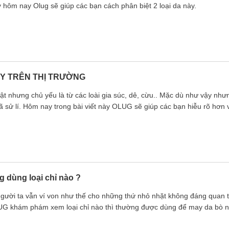
y hôm nay Olug sẽ giúp các bạn cách phân biệt 2 loại da này.
AY TRÊN THỊ TRƯỜNG
vật nhưng chủ yếu là từ các loài gia súc, dê, cừu.. Mặc dù như vậy nh
ã sử lí. Hôm nay trong bài viết này OLUG sẽ giúp các bạn hiễu rõ hơn v
g dùng loại chỉ nào ?
người ta vẫn ví von như thế cho những thứ nhỏ nhặt không đáng quan t
G khám phám xem loại chỉ nào thì thường được dùng để may da bò n