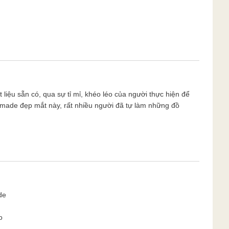
iệu sẵn có, qua sự tỉ mỉ, khéo léo của người thực hiện để
dmade đẹp mắt này, rất nhiều người đã tự làm những đồ
de
o