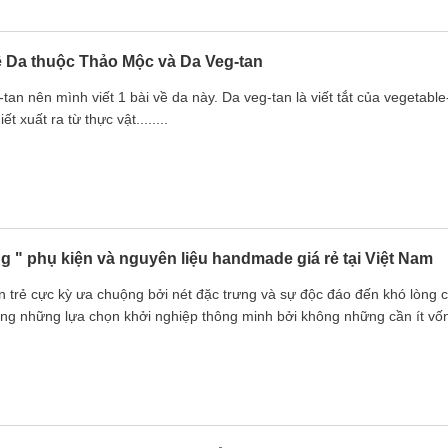
ề Da thuộc Thảo Mộc và Da Veg-tan
an nên mình viết 1 bài về da này. Da veg-tan là viết tắt của vegetable-
t xuất ra từ thực vật........
 " phụ kiện và nguyên liệu handmade giá rẻ tại Việt Nam
trẻ cực kỳ ưa chuộng bởi nét đặc trưng và sự độc đáo đến khó lòng 
trong những lựa chọn khởi nghiệp thông minh bởi không những cần ít vố