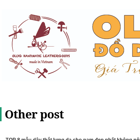
Other post
TOP 8 mẫu dây thắt lưng da cho nam đẹp nhất không nên