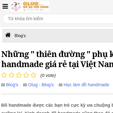
Blog's
Những " thiên đường " phụ k
handmade giá rẻ tại Việt Na
(0 vote)
Blog's
Olug - Blog's
Học làm đồ handmade
Đồ handmade được các bạn trẻ cực kỳ ưa chuộng b