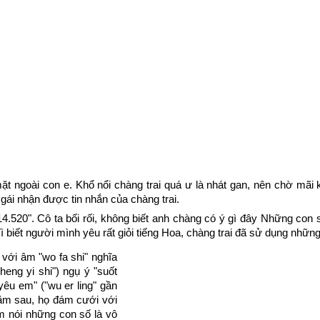
ặt ngoài con e. Khổ nổi chàng trai quá ư là nhát gan, nên chờ mãi k
 gái nhận được tin nhắn của chàng trai.
4.520". Cô ta bối rối, không biết anh chàng có ý gì đây Những con
biết người mình yêu rất giỏi tiếng Hoa, chàng trai đã sử dụng những 
 với âm "wo fa shi" nghĩa
sheng yi shi") ngụ ý "suốt
yêu em" ("wu er ling" gần
năm sau, họ đám cưới với
m nói những con số là vô