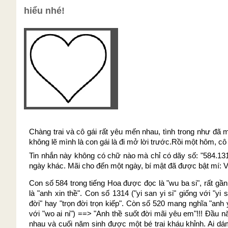
hiểu nhé!
Chàng trai và cô gái rất yêu mến nhau, tình trong như đã m
không lẽ mình là con gái là đi mở lời trước.Rồi một hôm, cô
Tin nhắn này không có chữ nào mà chỉ có dãy số: "584.131
ngày khác. Mãi cho đến một ngày, bí mật đã được bật mí: Vì 
Con số 584 trong tiếng Hoa được đọc là "wu ba si", rất gần
là "anh xin thề". Con số 1314 ("yi san yi si" giống với "yi 
đời" hay "trọn đời trọn kiếp". Còn số 520 mang nghĩa "anh 
với "wo ai ni") ==> "Anh thề suốt đời mãi yêu em"!!! Đầu 
nhau và cuối năm sinh được một bé trai kháu khỉnh. Ai dá