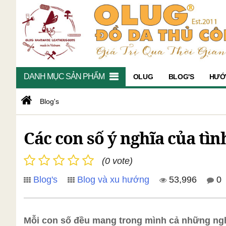
DANH MỤC SẢN PHẨM
OLUG
BLOG'S
HƯỚ
Blog's
Các con số ý nghĩa của tìn
(0 vote)
Blog's
Blog và xu hướng
53,996
0
Mỗi con số đều mang trong mình cả những nghĩ