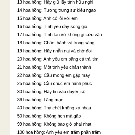
13 hoa hồng: Hãy giữ lấy tình hữu nghị
14 hoa hồng: Tượng trưng sự kiêu ngạo
15 hoa hồng: Anh có lỗi với em
16 hoa hồng: Tình yêu đầy sóng gió
17 hoa hồng: Tình tan vỡ không gì cứu vãn
18 hoa hồng: Chân thành và trong sáng
19 hoa hồng: Hãy nhẫn nại và chờ đợi
20 hoa hồng: Anh yêu em bằng cả trái tim
21 hoa hồng: Một tình yêu chân thành
22 hoa hồng: Cầu mong em gặp may
25 hoa hồng: Cầu chúc em hạnh phúc
30 hoa hồng: Hãy tin vào duyên số
36 hoa hồng: Lãng mạn
40 hoa hồng: Thà chết không xa nhau
50 hoa hồng: Không hẹn mà gặp
99 hoa hồng: Không bao giờ phai nhạt
100 hoa hồng: Anh yêu em trăm phần trăm