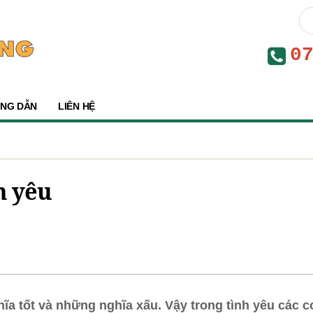
0
NG DẪN
LIÊN HỆ
h yêu
a tốt và những nghĩa xấu. Vậy trong tình yêu các c