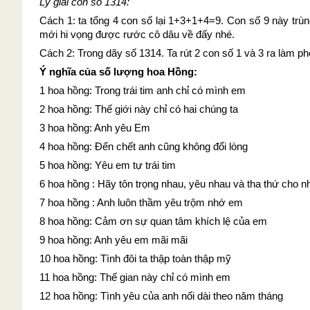
Lý giải con số 1314:
Cách 1: ta tổng 4 con số lại 1+3+1+4=9. Con số 9 này trù
mới hi vọng được rước cô dâu về đấy nhé.
Cách 2: Trong dãy số 1314. Ta rút 2 con số 1 và 3 ra làm ph
Ý nghĩa của số lượng hoa Hồng:
1 hoa hồng: Trong trái tim anh chỉ có mình em
2 hoa hồng: Thế giới này chỉ có hai chúng ta
3 hoa hồng: Anh yêu Em
4 hoa hồng: Đến chết anh cũng không đổi lòng
5 hoa hồng: Yêu em tự trái tim
6 hoa hồng : Hãy tôn trọng nhau, yêu nhau và tha thứ cho n
7 hoa hồng : Anh luôn thầm yêu trộm nhớ em
8 hoa hồng: Cảm ơn sự quan tâm khích lệ của em
9 hoa hồng: Anh yêu em mãi mãi
10 hoa hồng: Tình đôi ta thập toàn thập mỹ
11 hoa hồng: Thế gian này chỉ có mình em
12 hoa hồng: Tình yêu của anh nối dài theo năm tháng