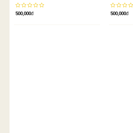
500,000
500,000
đ
đ