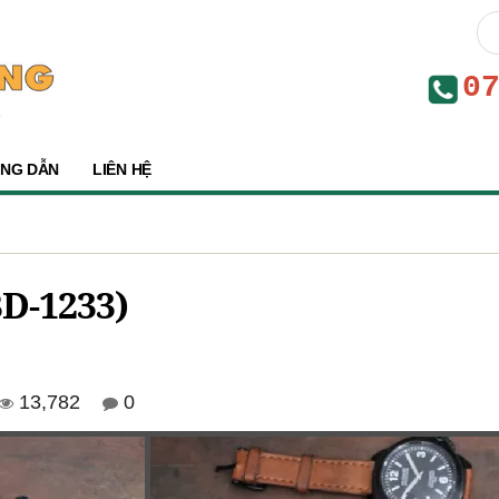
0
NG DẪN
LIÊN HỆ
BD-1233)
13,782
0