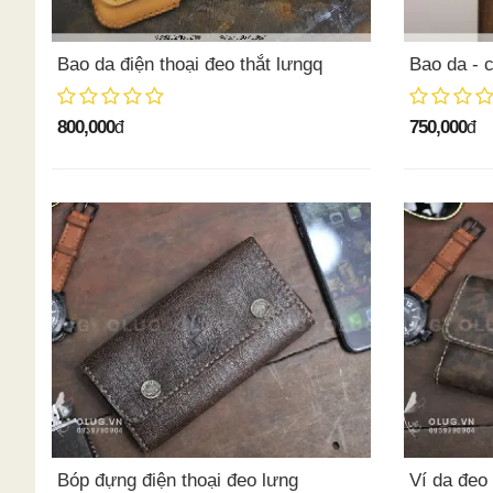
Bao da điện thoại đeo thắt lưngq
Bao da - 
800,000
750,000
đ
đ
Bóp đựng điện thoại đeo lưng
Ví da đeo