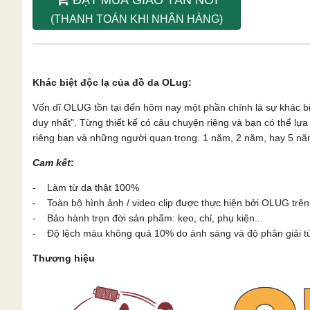
(THANH TOÁN KHI NHẬN HÀNG)
Khác biệt độc lạ của đồ da OLug:
Vốn dĩ OLUG tồn tại đến hôm nay một phần chính là sự khác b
duy nhất". Từng thiết kế có câu chuyện riêng và bạn có thể l
riêng bạn và những người quan trọng. 1 năm, 2 năm, hay 5 năm
Cam kết
:
- Làm từ da thật 100%
- Toàn bộ hình ảnh / video clip được thực hiện bởi OLUG trên
- Bảo hành trọn đời sản phẩm: keo, chỉ, phụ kiện...
- Độ lệch màu không quá 10% do ánh sáng và độ phân giải từn
Thương hiệu