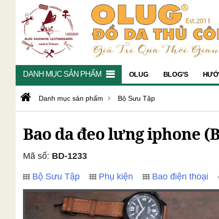
DANH MỤC SẢN PHẨM
OLUG
BLOG'S
HƯỚ
Danh mục sản phẩm
Bộ Sưu Tập
Bao da đeo lưng iphone (
Mã số:
BD-1233
Bộ Sưu Tập
Phụ kiện
Bao điện thoại