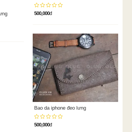
500,000
lưng
đ
Bao da iphone đeo lưng
500,000
đ