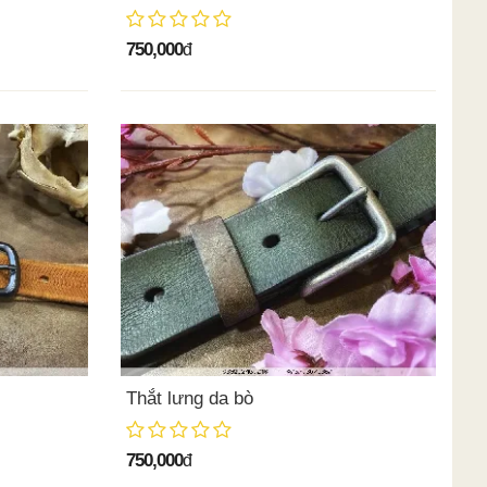
750,000
đ
Thắt lưng da bò
750,000
đ