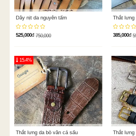
Dây nịt da nguyên tấm
Thắt lưng
525,000
385,000
đ
đ
750,000
5
15.4%
Thắt lưng da bò vân cá sấu
Thắt lưng