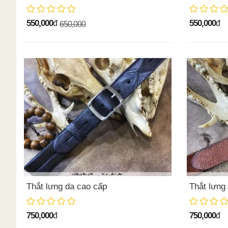
550,000
550,000
đ
đ
650,000
Thắt lưng da cao cấp
Thắt lưng
750,000
750,000
đ
đ