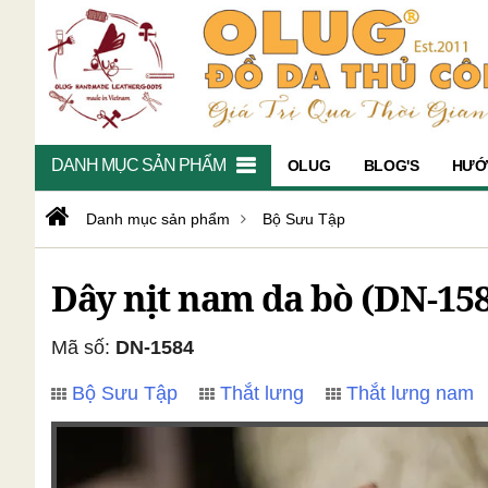
DANH MỤC SẢN PHẨM
OLUG
BLOG'S
HƯỚ
Danh mục sản phẩm
Bộ Sưu Tập
Dây nịt nam da bò (DN-15
Mã số:
DN-1584
Bộ Sưu Tập
Thắt lưng
Thắt lưng nam