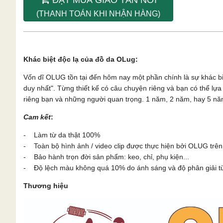
(THANH TOÁN KHI NHẬN HÀNG)
Khác biệt độc lạ của đồ da OLug:
Vốn dĩ OLUG tồn tại đến hôm nay một phần chính là sự khác b
duy nhất". Từng thiết kế có câu chuyện riêng và bạn có thể l
riêng bạn và những người quan trọng. 1 năm, 2 năm, hay 5 năm
Cam kết
:
- Làm từ da thật 100%
- Toàn bộ hình ảnh / video clip được thực hiện bởi OLUG trên
- Bảo hành trọn đời sản phẩm: keo, chỉ, phụ kiện...
- Độ lệch màu không quá 10% do ánh sáng và độ phân giải từn
Thương hiệu