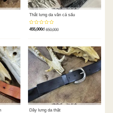
Thắt lưng da vân cá sấu
455,000
đ
650,000
m
Dây lưng da thật