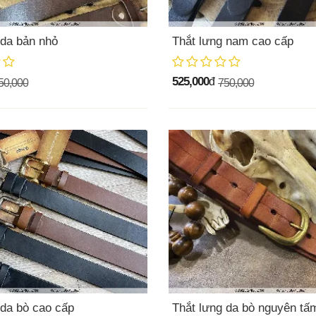
 da bản nhỏ
Thắt lưng nam cao cấp
525,000
đ
50,000
750,000
 da bò cao cấp
Thắt lưng da bò nguyên tấ