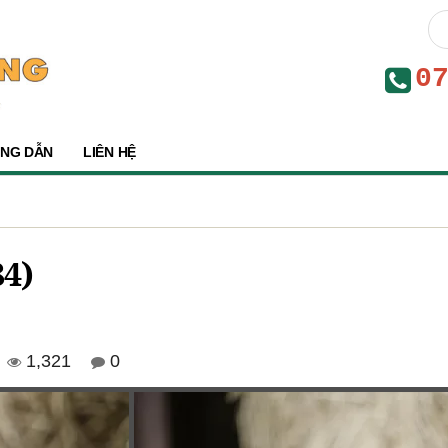
0
NG DẪN
LIÊN HỆ
84)
1,321
0