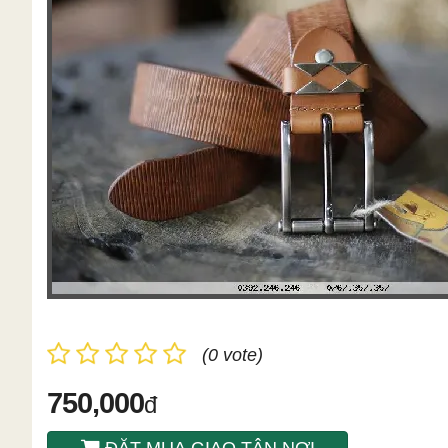
(0 vote)
750,000
đ
ĐẶT MUA GIAO TÂN NƠI