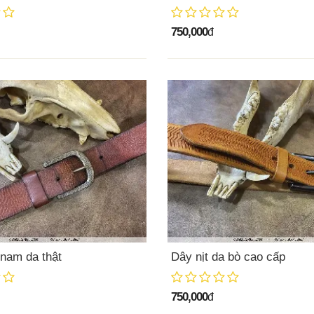
750,000
đ
 nam da thật
Dây nịt da bò cao cấp
750,000
đ