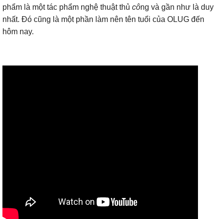
phẩm là một tác phẩm nghệ thuật thủ
cô
ng và gần như là duy
nhất. Đó cũng là một phần làm nên tên tuổi của OLUG đến
hôm nay.