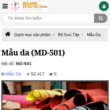
Danh mục sản phẩm
Bộ Sưu Tập
Mẫu Da
Mẫu da (MD-501)
Mã số:
MD-501
Mẫu Da
52,417
0