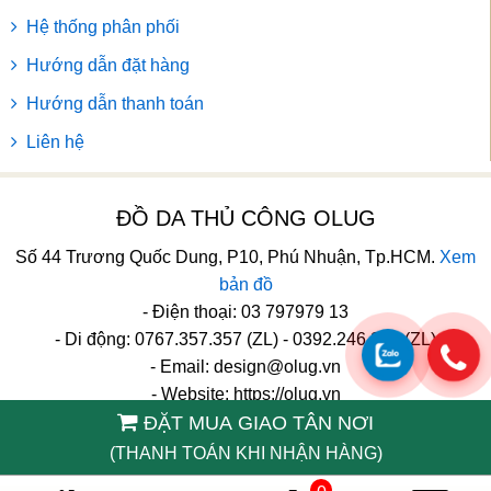
Hệ thống phân phối
Hướng dẫn đặt hàng
Hướng dẫn thanh toán
Liên hệ
ĐỒ DA THỦ CÔNG OLUG
Số 44 Trương Quốc Dung, P10, Phú Nhuận, Tp.HCM.
Xem
bản đồ
- Điện thoại: 03 797979 13
- Di động: 0767.357.357 (ZL) - 0392.246.246 (ZL)
- Email:
design@olug.vn
- Website: https://olug.vn
ĐẶT MUA GIAO TÂN NƠI
TikTok
(THANH TOÁN KHI NHẬN HÀNG)