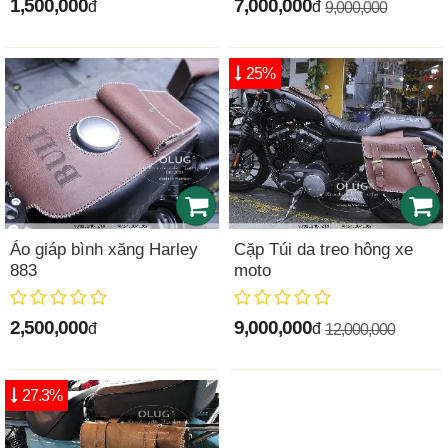
1,500,000
7,000,000
đ
đ
9,000,000
25%
Áo giáp bình xăng Harley
Cặp Túi da treo hông xe
883
moto
2,500,000
9,000,000
đ
đ
12,000,000
27.3%