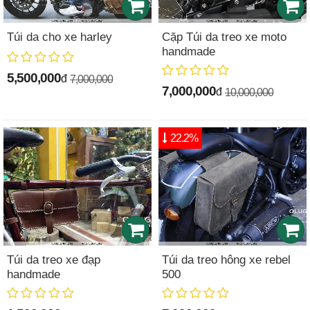
Túi da cho xe harley
Cặp Túi da treo xe moto
handmade
5,500,000
đ
7,000,000
7,000,000
đ
10,000,000
22.2%
Túi da treo xe đạp
Túi da treo hông xe rebel
handmade
500