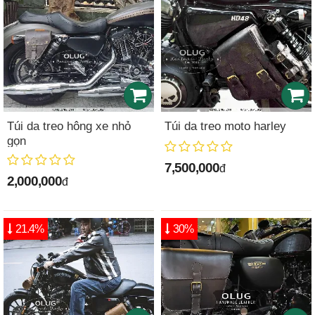
Túi da treo hông xe nhỏ
Túi da treo moto harley
gọn
7,500,000
đ
2,000,000
đ
21.4%
30%