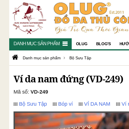
DANH MỤC SẢN PHẨM
OLUG
BLOG'S
HƯỚ
Danh mục sản phẩm
Bộ Sưu Tập
Ví da nam đứng (VD-249)
Mã số:
VD-249
Bộ Sưu Tập
Bóp ví
VÍ DA NAM
Ví