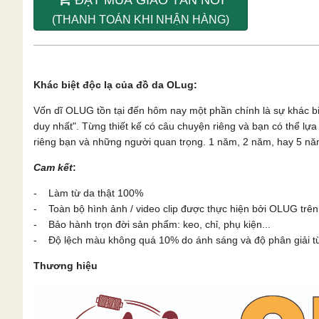
(THANH TOÁN KHI NHẬN HÀNG)
Khác biệt độc lạ của đồ da OLug:
Vốn dĩ OLUG tồn tại đến hôm nay một phần chính là sự khác b
duy nhất". Từng thiết kế có câu chuyện riêng và bạn có thể l
riêng bạn và những người quan trọng. 1 năm, 2 năm, hay 5 năm
Cam kết
:
- Làm từ da thật 100%
- Toàn bộ hình ảnh / video clip được thực hiện bởi OLUG trên
- Bảo hành trọn đời sản phẩm: keo, chỉ, phụ kiện...
- Độ lệch màu không quá 10% do ánh sáng và độ phân giải từn
Thương hiệu