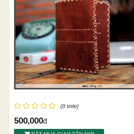
(0 vote)
500,000
đ
ĐẶT MUA GIAO TÂN NƠI