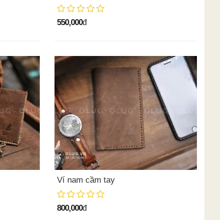
550,000
đ
Ví nam cầm tay
800,000
đ