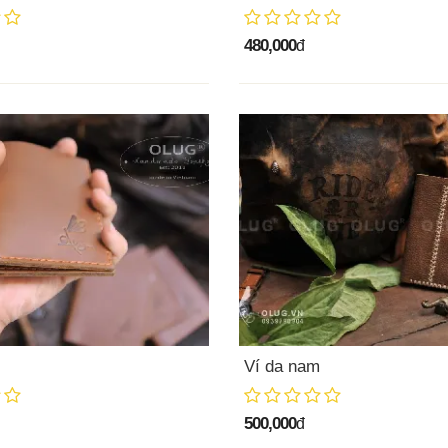
480,000
đ
Ví da nam
500,000
đ