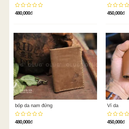
480,000
450,000
đ
đ
bóp da nam đứng
Ví da
480,000
450,000
đ
đ