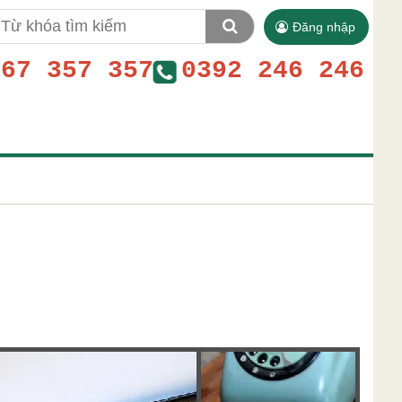
Đăng nhập
767 357 357
0392 246 246