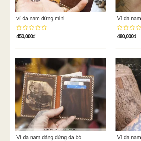
ví da nam đứng mini
Ví da nam
450,000
480,000
đ
đ
Ví da nam dáng đứng da bò
Ví da na