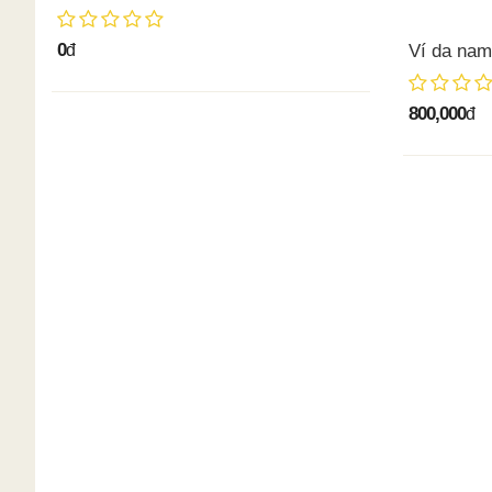
0
đ
Ví da nam 
800,000
đ