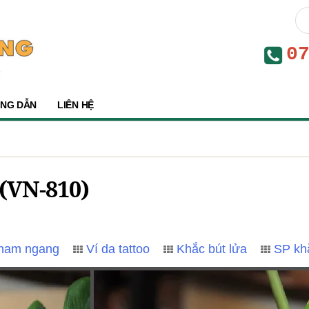
0
NG DẪN
LIÊN HỆ
 (VN-810)
 nam ngang
Ví da tattoo
Khắc bút lửa
SP kh