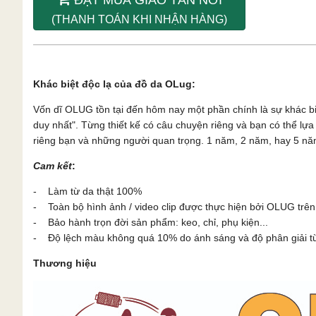
(THANH TOÁN KHI NHẬN HÀNG)
Khác biệt độc lạ của đồ da OLug:
Vốn dĩ OLUG tồn tại đến hôm nay một phần chính là sự khác b
duy nhất". Từng thiết kế có câu chuyện riêng và bạn có thể l
riêng bạn và những người quan trọng. 1 năm, 2 năm, hay 5 năm
Cam kết
:
- Làm từ da thật 100%
- Toàn bộ hình ảnh / video clip được thực hiện bởi OLUG trên
- Bảo hành trọn đời sản phẩm: keo, chỉ, phụ kiện...
- Độ lệch màu không quá 10% do ánh sáng và độ phân giải từn
Thương hiệu