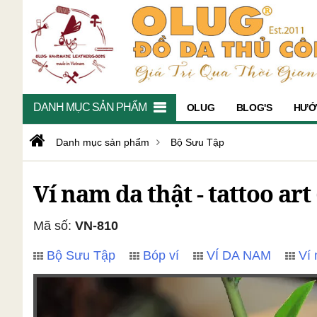
DANH MỤC SẢN PHẨM
OLUG
BLOG'S
HƯỚ
Danh mục sản phẩm
Bộ Sưu Tập
Ví nam da thật - tattoo art
Mã số:
VN-810
Bộ Sưu Tập
Bóp ví
VÍ DA NAM
Ví