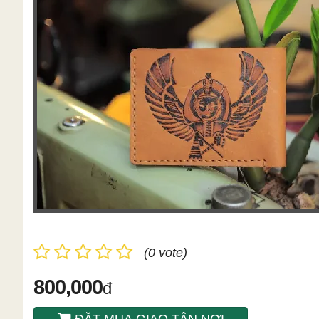
(0 vote)
800,000
đ
ĐẶT MUA GIAO TÂN NƠI