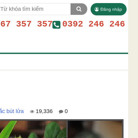
Đăng nhập
767 357 357
0392 246 246
ắc bút lửa
19,336
0