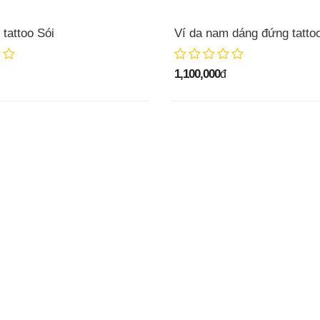
tattoo Sói
Ví da nam dáng đứng tatto
1,100,000
đ