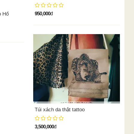
950,000
o Hổ
đ
Túi xách da thật tattoo
3,500,000
đ