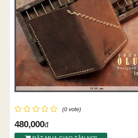
(0 vote)
480,000
đ
ĐẶT MUA GIAO TÂN NƠI