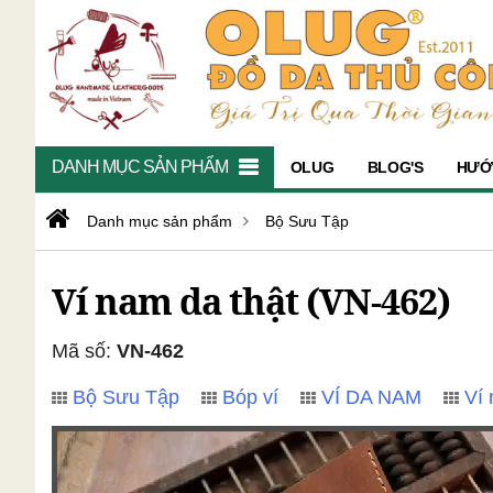
DANH MỤC SẢN PHẨM
OLUG
BLOG'S
HƯỚ
Danh mục sản phẩm
Bộ Sưu Tập
Ví nam da thật (VN-462)
Mã số:
VN-462
Bộ Sưu Tập
Bóp ví
VÍ DA NAM
Ví