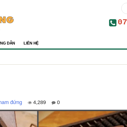
0
NG DẪN
LIÊN HỆ
 nam đứng
4,289
0