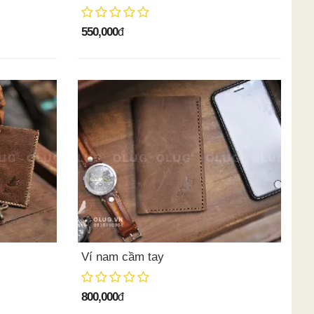
550,000
đ
Ví nam cầm tay
800,000
đ