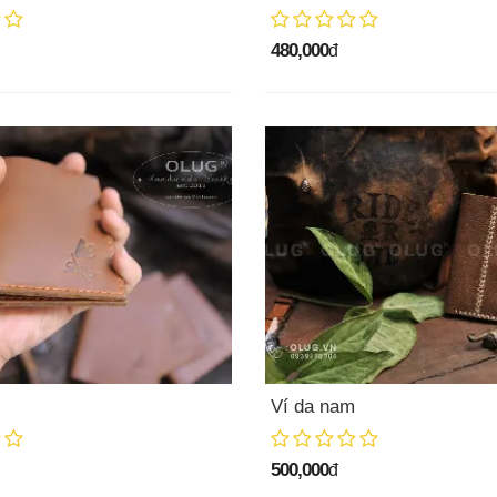
480,000
đ
Ví da nam
500,000
đ