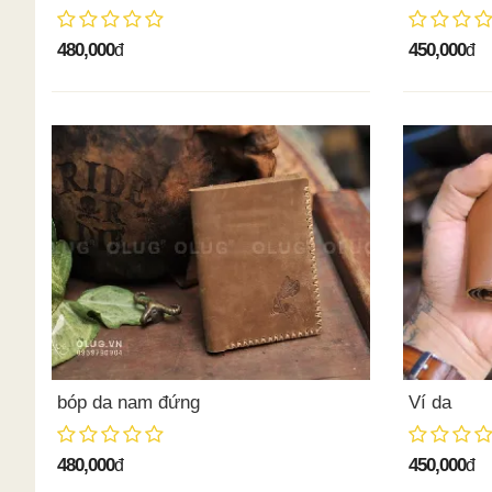
480,000
450,000
đ
đ
bóp da nam đứng
Ví da
480,000
450,000
đ
đ