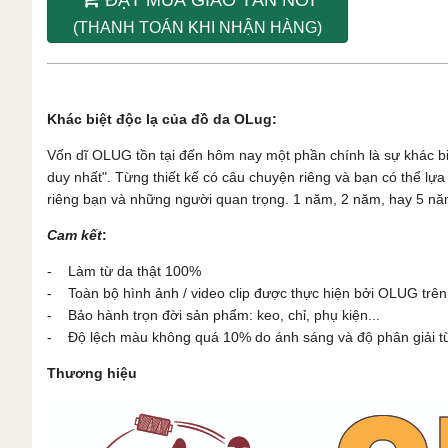
(THANH TOÁN KHI NHẬN HÀNG)
Khác biệt độc lạ của đồ da OLug:
Vốn dĩ OLUG tồn tại đến hôm nay một phần chính là sự khác b
duy nhất". Từng thiết kế có câu chuyện riêng và bạn có thể l
riêng bạn và những người quan trọng. 1 năm, 2 năm, hay 5 năm
Cam kết
:
- Làm từ da thật 100%
- Toàn bộ hình ảnh / video clip được thực hiện bởi OLUG trên
- Bảo hành trọn đời sản phẩm: keo, chỉ, phụ kiện...
- Độ lệch màu không quá 10% do ánh sáng và độ phân giải từn
Thương hiệu