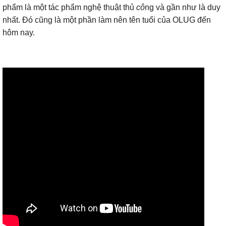
phẩm là một tác phẩm nghệ thuật thủ
cô
ng và gần như là duy
nhất. Đó cũng là một phần làm nên tên tuổi của OLUG đến
hôm nay.