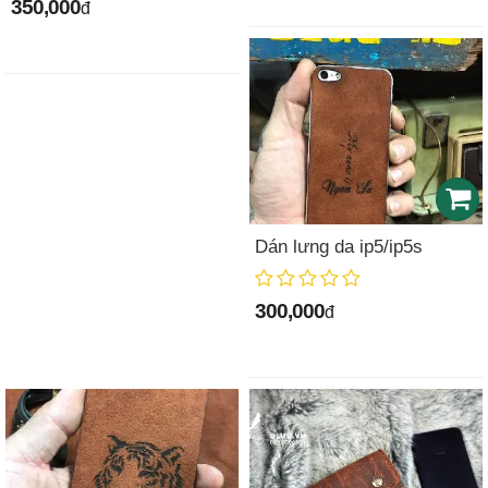
350,000
đ
Dán lưng da ip5/ip5s
300,000
đ