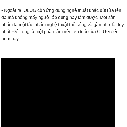
- Ngoài ra, OLUG còn ứng dụng nghệ thuật khắc bút lửa lên
da mà không mấy người áp dụng hay làm được. Mỗi sản
phẩm là một tác phẩm nghệ thuật thủ
cô
ng và gần như là duy
nhất. Đó cũng là một phần làm nên tên tuổi của OLUG đến
hôm nay.