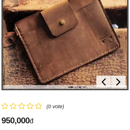
(0 vote)
950,000
đ