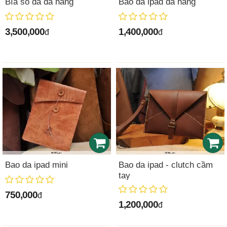
Bìa sổ da đa năng
Bao da ipad đa năng
3,500,000
1,400,000
đ
đ
Bao da ipad mini
Bao da ipad - clutch cầm
tay
750,000
đ
1,200,000
đ