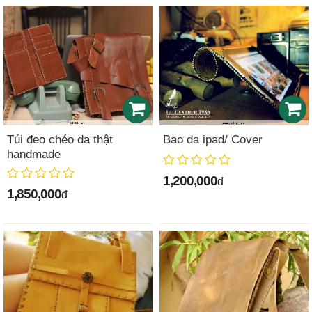
Túi đeo chéo da thật
Bao da ipad/ Cover
handmade
1,200,000
đ
1,850,000
đ