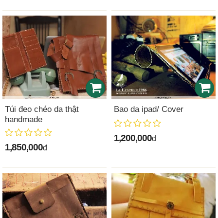
Túi đeo chéo da thật
Bao da ipad/ Cover
handmade
1,200,000
đ
1,850,000
đ