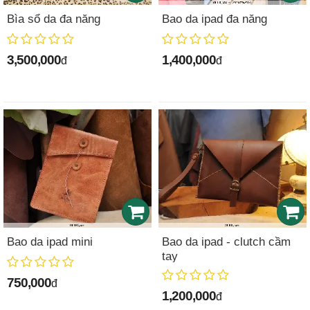
Bìa sổ da đa năng
Bao da ipad đa năng
3,500,000
1,400,000
đ
đ
Bao da ipad mini
Bao da ipad - clutch cầm
tay
750,000
đ
1,200,000
đ