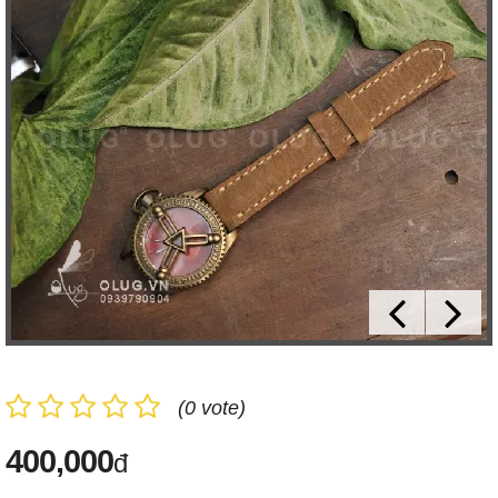
(0 vote)
400,000
đ