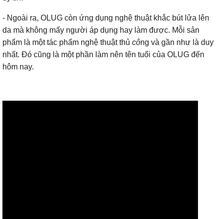
- Ngoài ra, OLUG còn ứng dụng nghệ thuật khắc bút lửa lên
da mà không mấy người áp dụng hay làm được. Mỗi sản
phẩm là một tác phẩm nghệ thuật thủ
cô
ng và gần như là duy
nhất. Đó cũng là một phần làm nên tên tuổi của OLUG đến
hôm nay.