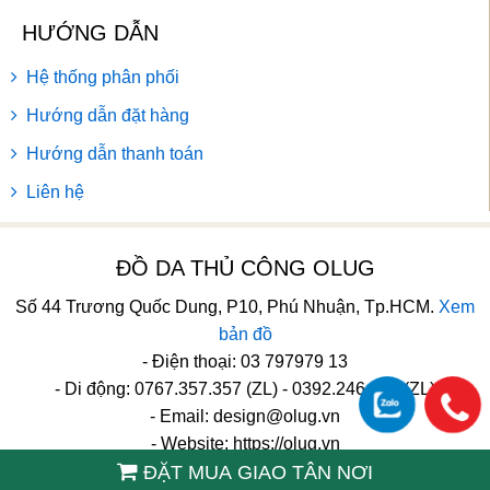
HƯỚNG DẪN
Hệ thống phân phối
Hướng dẫn đặt hàng
Hướng dẫn thanh toán
Liên hệ
ĐỒ DA THỦ CÔNG OLUG
Số 44 Trương Quốc Dung, P10, Phú Nhuận, Tp.HCM.
Xem
bản đồ
- Điện thoại: 03 797979 13
- Di động: 0767.357.357 (ZL) - 0392.246.246 (ZL)
- Email:
design@olug.vn
- Website: https://olug.vn
ĐẶT MUA GIAO TÂN NƠI
TikTok