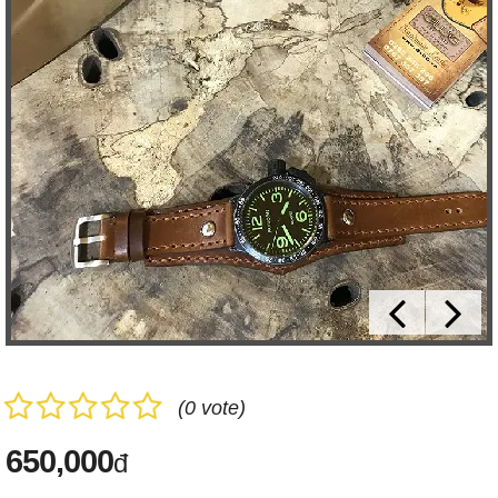
(0 vote)
650,000
đ