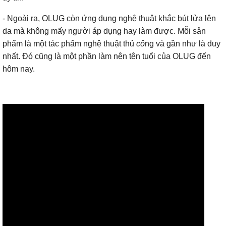
- Ngoài ra, OLUG còn ứng dụng nghệ thuật khắc bút lửa lên
da mà không mấy người áp dụng hay làm được. Mỗi sản
phẩm là một tác phẩm nghệ thuật thủ
cô
ng và gần như là duy
nhất. Đó cũng là một phần làm nên tên tuổi của OLUG đến
hôm nay.