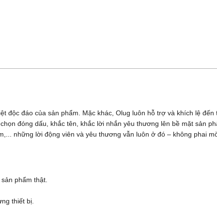
iệt độc đáo của sản phẩm. Mặc khác, Olug luôn hỗ trợ và khích lệ đế
ựa chọn đóng dấu, khắc tên, khắc lời nhắn yêu thương lên bề mặt sản 
,... những lời động viên và yêu thương vẫn luôn ở đó – không phai m
 sản phẩm thật.
g thiết bị.