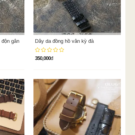
 độn gân
Dây da đồng hồ vân kỳ đà
350,000
đ