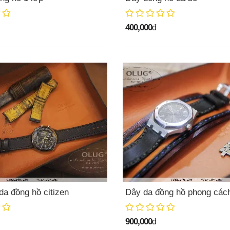
400,000
đ
da đồng hồ citizen
Dây da đồng hồ phong cách
900,000
đ