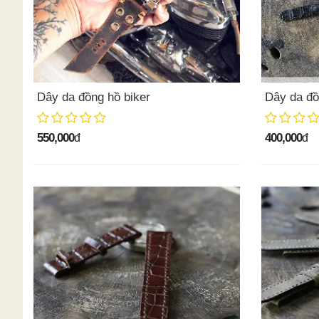
Dây da đồng hồ biker
Dây da đồ
550,000
400,000
đ
đ