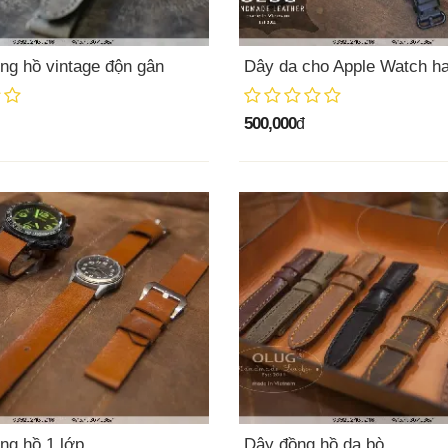
ng hồ vintage độn gân
Dây da cho Apple Watch 
500,000
đ
ng hồ 1 lớp
Dây đồng hồ da bò