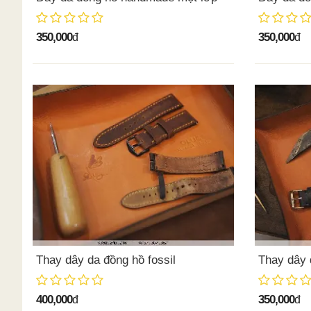
350,000
350,000
đ
đ
Thay dây da đồng hồ fossil
Thay dây 
400,000
350,000
đ
đ