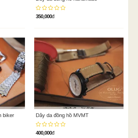
350,000
đ
 biker
Dây da đồng hồ MVMT
400,000
đ