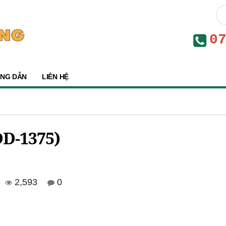
0
NG DẪN
LIÊN HỆ
D-1375)
2,593
0