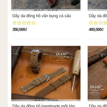
Dây da đồng hồ vân bụng cá sấu
Dây da đồ
350,000
400,000
đ
đ
Dây da đồng hồ handmade một lớp
Dây da đồ