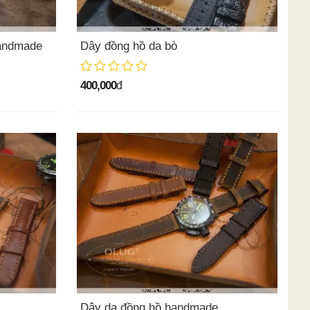
handmade
Dây đồng hồ da bò
400,000
đ
Dây da đồng hồ handmade