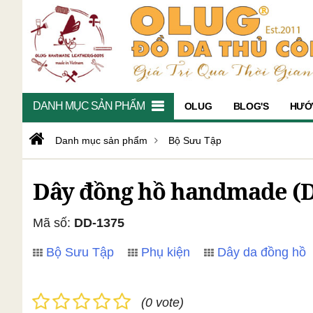
DANH MỤC SẢN PHẨM
OLUG
BLOG'S
HƯỚ
Danh mục sản phẩm
Bộ Sưu Tập
Dây đồng hồ handmade (D
Mã số:
DD-1375
Bộ Sưu Tập
Phụ kiện
Dây da đồng hồ
(0 vote)