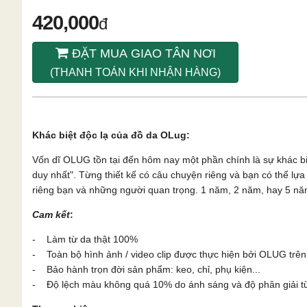
420,000
đ
ĐẶT MUA GIAO TÂN NƠI
(THANH TOÁN KHI NHẬN HÀNG)
Khác biệt độc lạ của đồ da OLug:
Vốn dĩ OLUG tồn tại đến hôm nay một phần chính là sự khác b
duy nhất". Từng thiết kế có câu chuyện riêng và bạn có thể l
riêng bạn và những người quan trọng. 1 năm, 2 năm, hay 5 năm
Cam kết
:
- Làm từ da thật 100%
- Toàn bộ hình ảnh / video clip được thực hiện bởi OLUG trên
- Bảo hành trọn đời sản phẩm: keo, chỉ, phụ kiện...
- Độ lệch màu không quá 10% do ánh sáng và độ phân giải từn