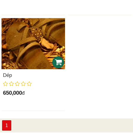
Dép
650,000
đ
1