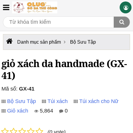
Danh mục sản phẩm
Bộ Sưu Tập
giỏ xách da handmade (GX-
41)
Mã số:
GX-41
Bộ Sưu Tập
Túi xách
Túi xách cho Nữ
Giỏ xách
5,864
0
(0 vote)