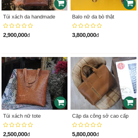
Túi xách da handmade
Balo nữ da bò thật
2,900,000
3,800,000
đ
đ
Túi xách nữ tote
Cặp da công sở cao cấp
2,500,000
5,800,000
đ
đ