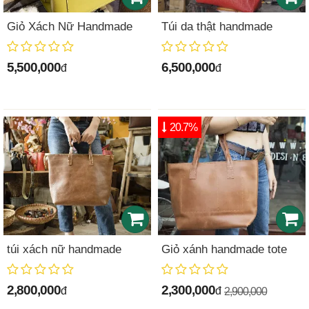
Giỏ Xách Nữ Handmade
Túi da thật handmade
5,500,000
6,500,000
đ
đ
20.7%
túi xách nữ handmade
Giỏ xánh handmade tote
2,800,000
2,300,000
đ
đ
2,900,000