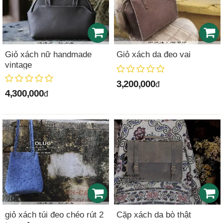
Giỏ xách nữ handmade
Giỏ xách da đeo vai
vintage
3,200,000
đ
4,300,000
đ
giỏ xách túi đeo chéo rút 2
Cặp xách da bò thật