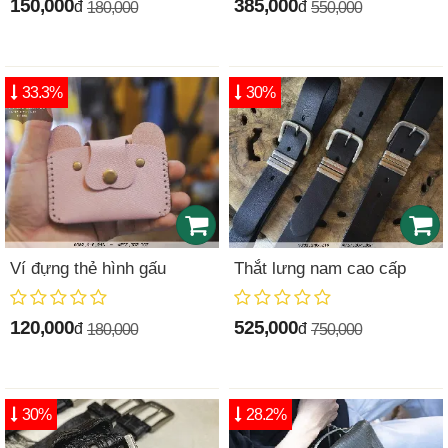
150,000
385,000
đ
đ
180,000
550,000
33.3%
30%
Ví đựng thẻ hình gấu
Thắt lưng nam cao cấp
120,000
525,000
đ
đ
180,000
750,000
30%
28.2%