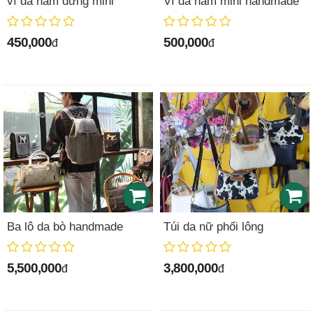
ví da nam đứng mini
Ví da nam mini handmade
450,000
500,000
đ
đ
Ba lô da bò handmade
Túi da nữ phối lông
5,500,000
3,800,000
đ
đ