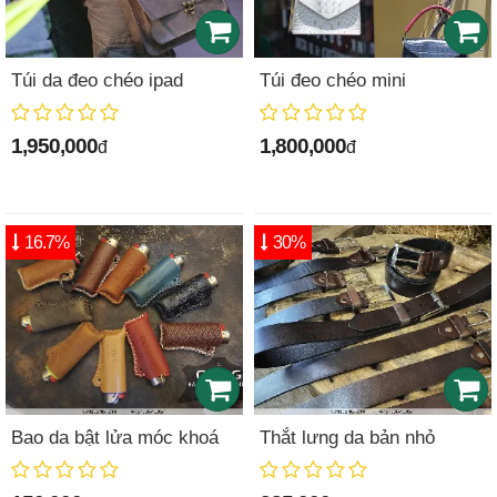
Túi da đeo chéo ipad
Túi đeo chéo mini
1,950,000
1,800,000
đ
đ
16.7%
30%
Bao da bật lửa móc khoá
Thắt lưng da bản nhỏ