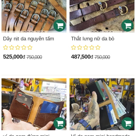
Dây nịt da nguyên tấm
Thắt lưng nữ da bò
525,000
487,500
đ
đ
750,000
750,000