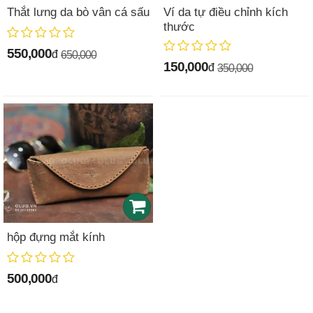
Thắt lưng da bò vân cá sấu
Ví da tự điều chỉnh kích
thước
550,000
đ
650,000
150,000
đ
350,000
hộp đựng mắt kính
500,000
đ