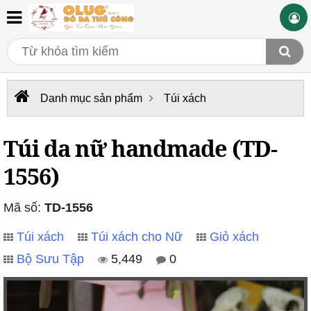
Danh mục sản phẩm
Túi xách
Túi da nữ handmade (TD-
1556)
Mã số:
TD-1556
Túi xách
Túi xách cho Nữ
Giỏ xách
Bộ Sưu Tập
5,449
0