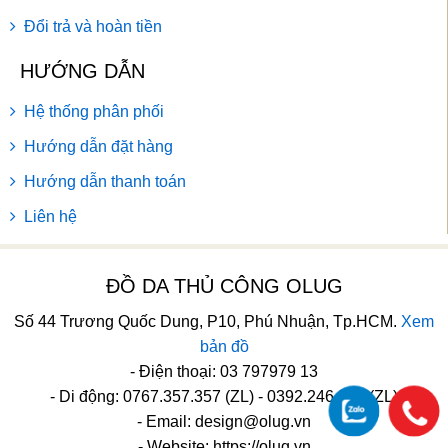
Đổi trả và hoàn tiền
HƯỚNG DẪN
Hệ thống phân phối
Hướng dẫn đặt hàng
Hướng dẫn thanh toán
Liên hệ
ĐỒ DA THỦ CÔNG OLUG
Số 44 Trương Quốc Dung, P10, Phú Nhuận, Tp.HCM.
Xem
bản đồ
- Điện thoại: 03 797979 13
- Di động: 0767.357.357 (ZL) - 0392.246.246 (ZL)
- Email:
design@olug.vn
- Website: https://olug.vn