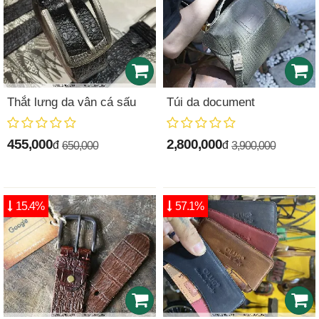
Thắt lưng da vân cá sấu
Túi da document
455,000
2,800,000
đ
đ
650,000
3,900,000
15.4%
57.1%