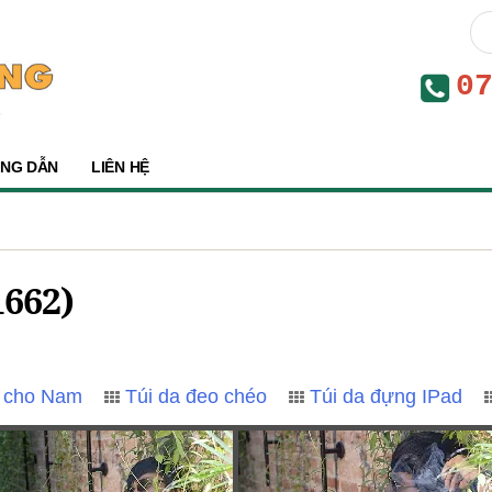
0
NG DẪN
LIÊN HỆ
1662)
h cho Nam
Túi da đeo chéo
Túi da đựng IPad