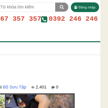
Đăng nhập
767 357 357
0392 246 246
Bộ Sưu Tập
2,401
0