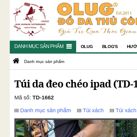
DANH MỤC SẢN PHẨM
OLUG
BLOG'S
HƯỚ
Danh mục sản phẩm
Túi da đeo chéo ipad (TD-
Mã số:
TD-1662
Danh mục sản phẩm
Túi xách
Túi xác