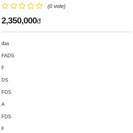
(0 vote)
2,350,000
đ
đas
FADS
F
DS
FDS
A
FDS
F