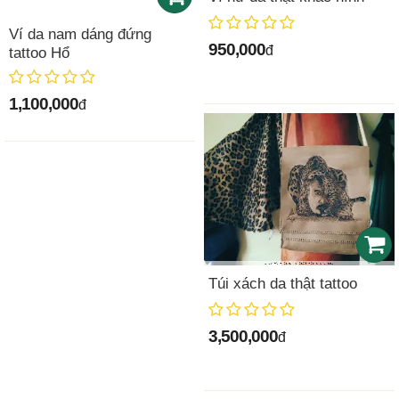
Ví da nam dáng đứng
950,000
đ
tattoo Hổ
1,100,000
đ
Túi xách da thật tattoo
3,500,000
đ