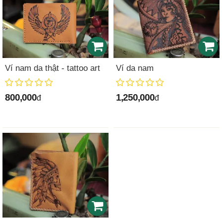
Ví nam da thật - tattoo art
Ví da nam
800,000
1,250,000
đ
đ