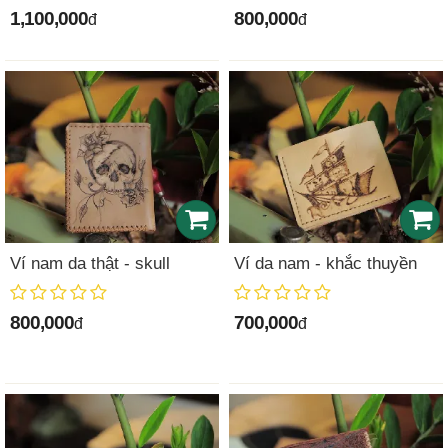
1,100,000
800,000
đ
đ
Ví nam da thật - skull
Ví da nam - khắc thuyền
800,000
700,000
đ
đ