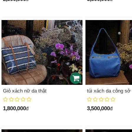
Giỏ xách nữ da thật
túi xách da công sở
1,800,000
3,500,000
đ
đ