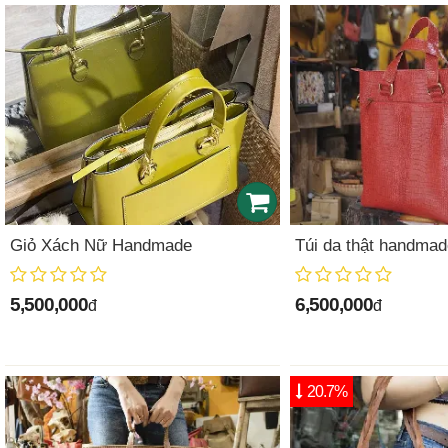
Giỏ Xách Nữ Handmade
Túi da thật handmad
5,500,000
6,500,000
đ
đ
20.7%