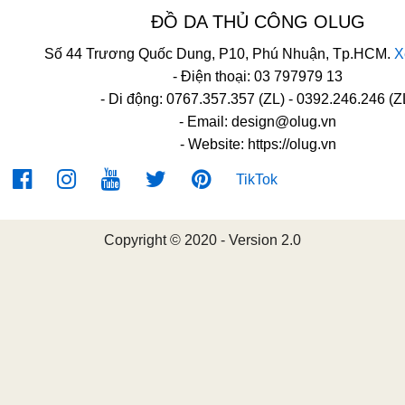
ĐỒ DA THỦ CÔNG OLUG
Số 44 Trương Quốc Dung, P10, Phú Nhuận, Tp.HCM.
X
- Điện thoại: 03 797979 13
- Di động: 0767.357.357 (ZL) - 0392.246.246 (Z
- Email:
design@olug.vn
- Website: https://olug.vn
TikTok
Copyright © 2020 - Version 2.0