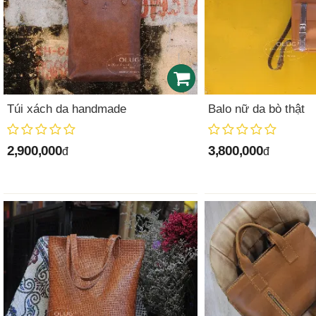
Túi xách da handmade
Balo nữ da bò thật
2,900,000
3,800,000
đ
đ