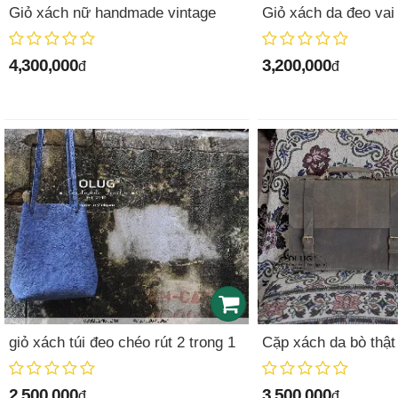
Giỏ xách nữ handmade vintage
Giỏ xách da đeo vai
4,300,000
3,200,000
đ
đ
giỏ xách túi đeo chéo rút 2 trong 1
Cặp xách da bò thật
2,500,000
3,500,000
đ
đ