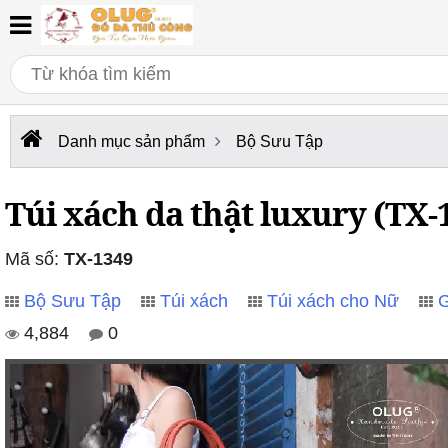
Danh mục sản phẩm
Bộ Sưu Tập
Túi xách da thật luxury (TX-
Mã số:
TX-1349
Bộ Sưu Tập
Túi xách
Túi xách cho Nữ
G
4,884
0