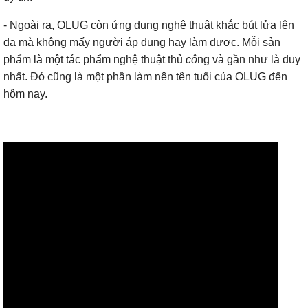
- Ngoài ra, OLUG còn ứng dụng nghệ thuật khắc bút lửa lên
da mà không mấy người áp dụng hay làm được. Mỗi sản
phẩm là một tác phẩm nghệ thuật thủ
cô
ng và gần như là duy
nhất. Đó cũng là một phần làm nên tên tuổi của OLUG đến
hôm nay.