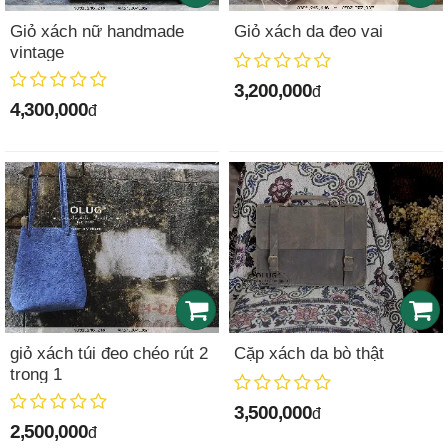
Giỏ xách nữ handmade
Giỏ xách da đeo vai
vintage
3,200,000
đ
4,300,000
đ
giỏ xách túi đeo chéo rút 2
Cặp xách da bò thật
trong 1
3,500,000
đ
2,500,000
đ