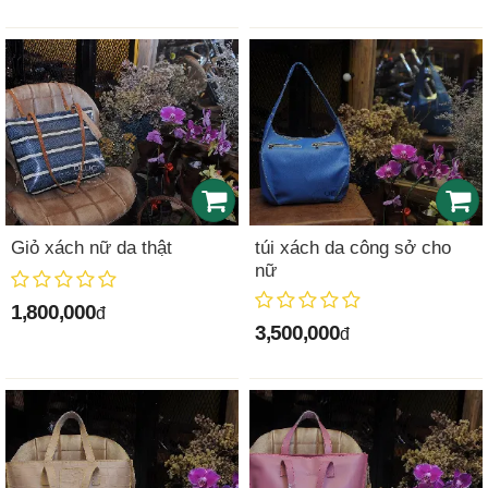
Giỏ xách nữ da thật
túi xách da công sở cho
nữ
1,800,000
đ
3,500,000
đ