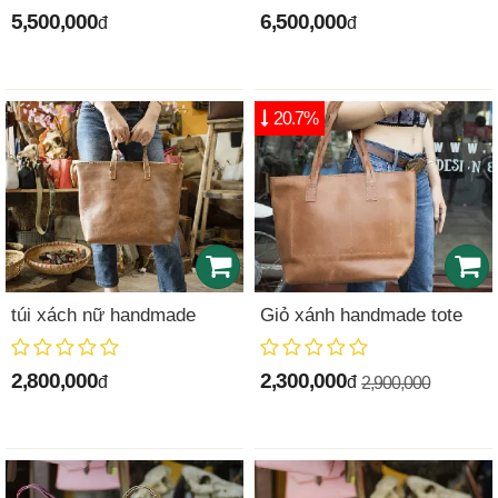
5,500,000
6,500,000
đ
đ
20.7%
túi xách nữ handmade
Giỏ xánh handmade tote
2,800,000
2,300,000
đ
đ
2,900,000