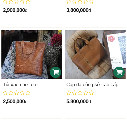
2,900,000
3,800,000
đ
đ
Túi xách nữ tote
Cặp da công sở cao cấp
2,500,000
5,800,000
đ
đ