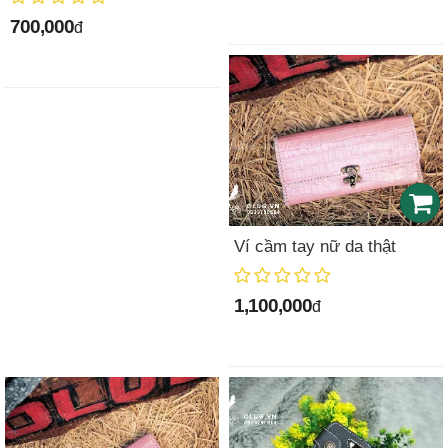
700,000
đ
Ví cầm tay nữ da thật
1,100,000
đ