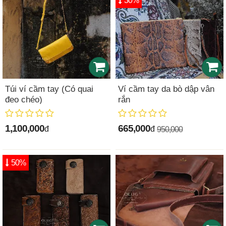
30%
Túi ví cầm tay (Có quai
Ví cầm tay da bò dập vân
đeo chéo)
rắn
1,100,000
665,000
đ
đ
950,000
50%