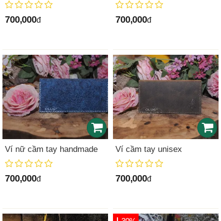
700,000
700,000
đ
đ
Ví nữ cầm tay handmade
Ví cầm tay unisex
700,000
700,000
đ
đ