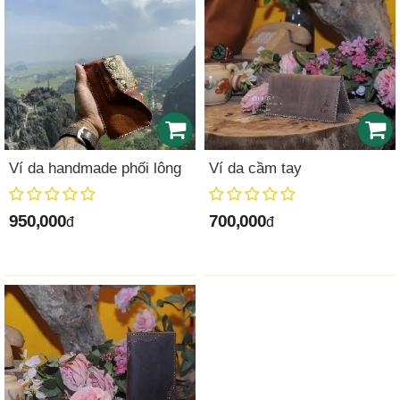
Ví da handmade phối lông
Ví da cầm tay
950,000
700,000
đ
đ