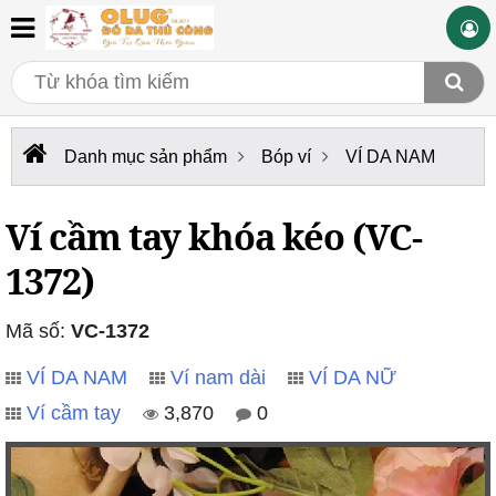
Danh mục sản phẩm
Bóp ví
VÍ DA NAM
Ví cầm tay khóa kéo (VC-
1372)
Mã số:
VC-1372
VÍ DA NAM
Ví nam dài
VÍ DA NỮ
Ví cầm tay
3,870
0