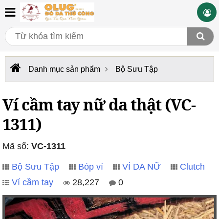
Danh mục sản phẩm
Bộ Sưu Tập
Ví cầm tay nữ da thật (VC-
1311)
Mã số:
VC-1311
Bộ Sưu Tập
Bóp ví
VÍ DA NỮ
Clutch
Ví cầm tay
28,227
0