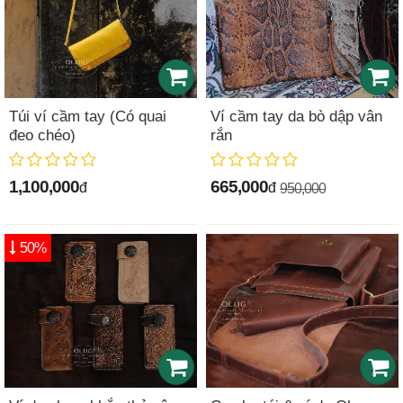
Túi ví cầm tay (Có quai
Ví cầm tay da bò dập vân
đeo chéo)
rắn
1,100,000
665,000
đ
đ
950,000
50%