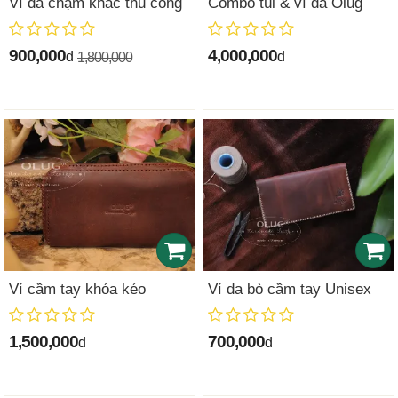
Ví da chạm khắc thủ công
Combo túi & ví da Olug
900,000
4,000,000
đ
đ
1,800,000
Ví cầm tay khóa kéo
Ví da bò cầm tay Unisex
1,500,000
700,000
đ
đ