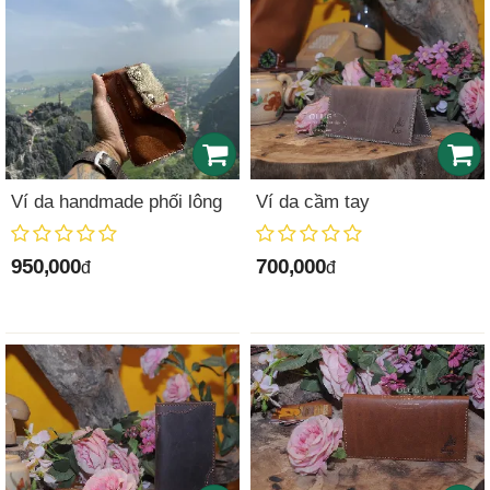
Ví da handmade phối lông
Ví da cầm tay
950,000
700,000
đ
đ