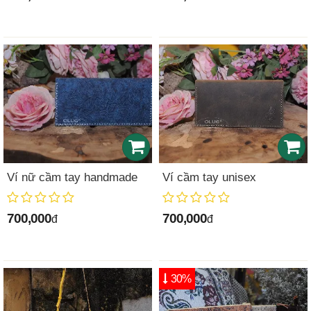
Ví nữ cầm tay handmade
Ví cầm tay unisex
700,000
700,000
đ
đ
30%