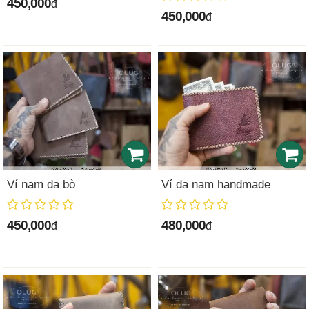
450,000
đ
450,000
đ
Ví nam da bò
Ví da nam handmade
450,000
480,000
đ
đ