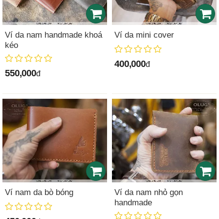
Ví da nam handmade khoá
Ví da mini cover
kéo
400,000
đ
550,000
đ
Ví nam da bò bóng
Ví da nam nhỏ gọn
handmade