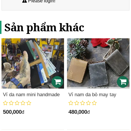
Please login!
Sản phẩm khác
Ví da nam mini handmade
Ví nam da bò may tay
500,000
480,000
đ
đ