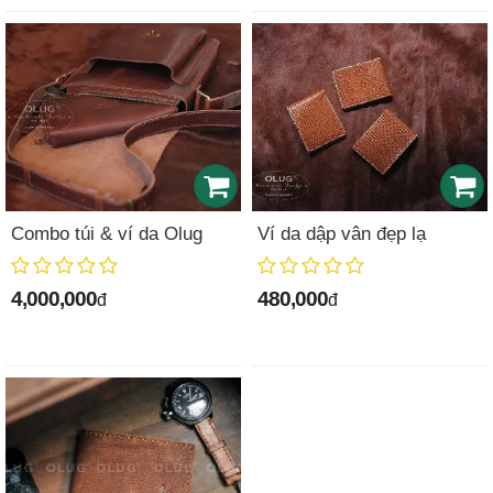
Combo túi & ví da Olug
Ví da dập vân đẹp lạ
4,000,000
480,000
đ
đ