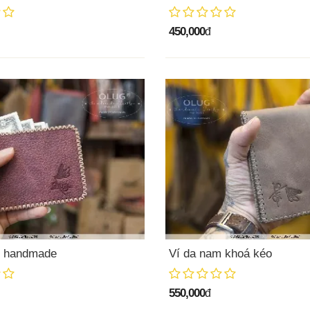
450,000
đ
m handmade
Ví da nam khoá kéo
550,000
đ