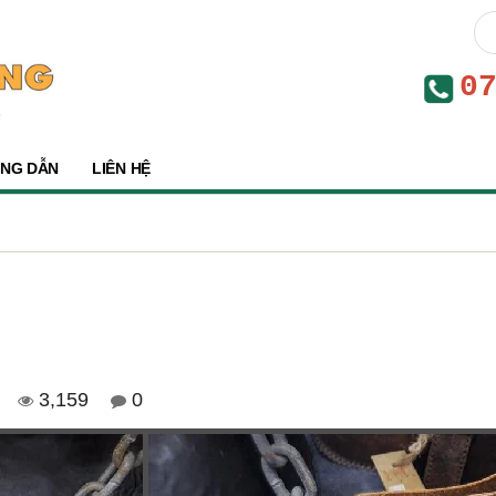
0
NG DẪN
LIÊN HỆ
3,159
0