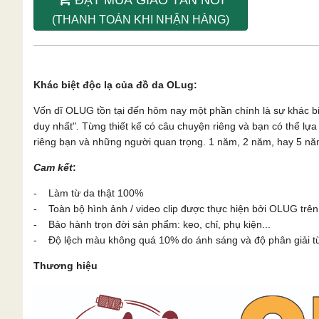
(THANH TOÁN KHI NHẬN HÀNG)
Khác biệt độc lạ của đồ da OLug:
Vốn dĩ OLUG tồn tại đến hôm nay một phần chính là sự khác b
duy nhất". Từng thiết kế có câu chuyện riêng và bạn có thể l
riêng bạn và những người quan trọng. 1 năm, 2 năm, hay 5 năm
Cam kết
:
- Làm từ da thật 100%
- Toàn bộ hình ảnh / video clip được thực hiện bởi OLUG trên
- Bảo hành trọn đời sản phẩm: keo, chỉ, phụ kiện...
- Độ lệch màu không quá 10% do ánh sáng và độ phân giải từn
Thương hiệu