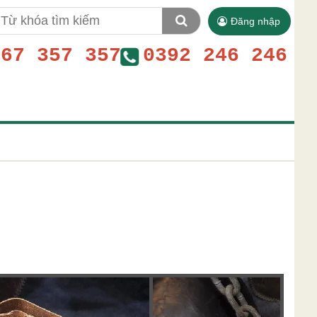
Đăng nhập
767 357 357
0392 246 246