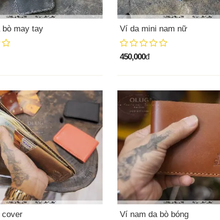
 bò may tay
Ví da mini nam nữ
450,000
đ
i cover
Ví nam da bò bóng