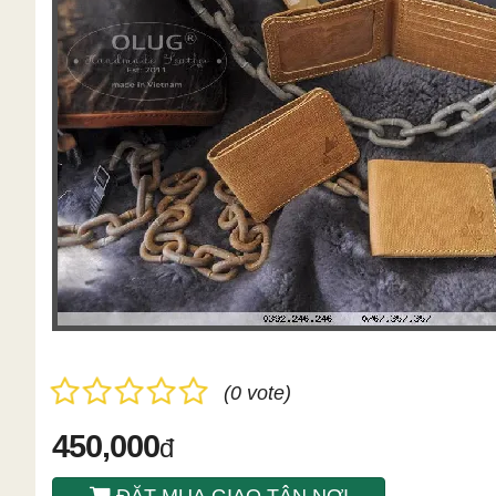
(0 vote)
450,000
đ
ĐẶT MUA GIAO TÂN NƠI