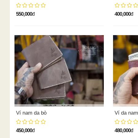
550,000
400,000
đ
đ
Ví nam da bò
Ví da na
450,000
480,000
đ
đ