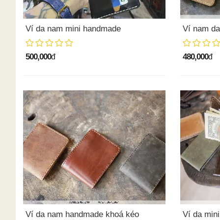
Ví da nam mini handmade
Ví nam da
500,000
480,000
đ
đ
Ví da nam handmade khoá kéo
Ví da min