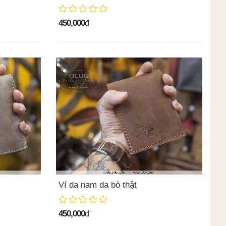
450,000
đ
Ví da nam da bò thật
450,000
đ