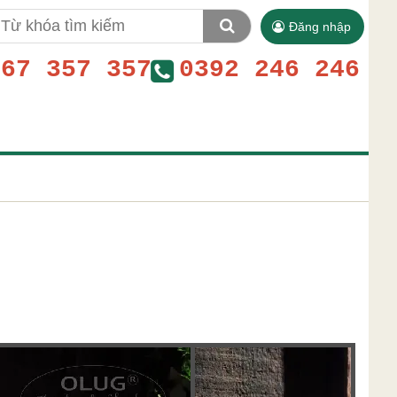
Đăng nhập
767 357 357
0392 246 246