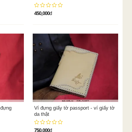
450,000
đ
í đựng
Ví đựng giấy tờ passport - ví giấy tờ
da thật
750,000
đ