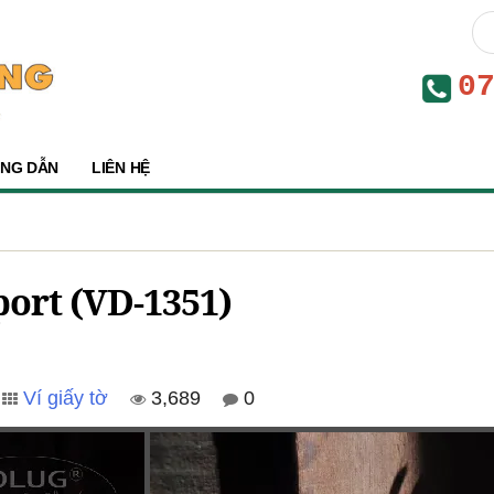
0
NG DẪN
LIÊN HỆ
port (VD-1351)
Ví giấy tờ
3,689
0