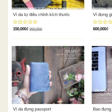
Ví da tự điều chỉnh kích thước
Ví đựng g
150,000
600,000
đ
đ
350,000
Ví da đựng passport
Bao đựng 