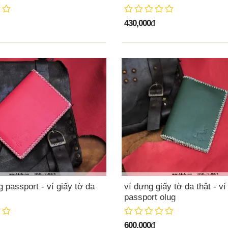
430,000
đ
 passport - ví giấy tờ da
ví đựng giấy tờ da thật - v
passport olug
600,000
đ