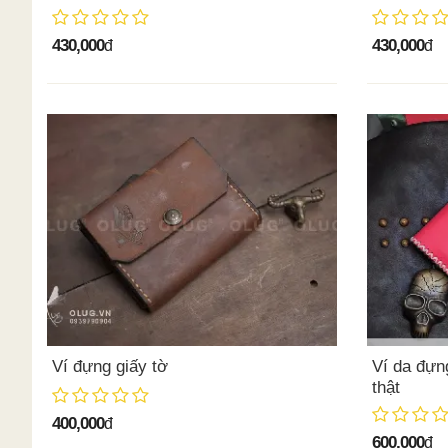
430,000
430,000
đ
đ
Ví đựng giấy tờ
Ví da đựng
thật
400,000
đ
600,000
đ