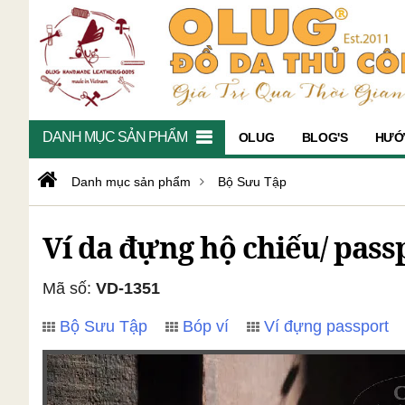
DANH MỤC SẢN PHẨM
OLUG
BLOG'S
HƯỚ
Danh mục sản phẩm
Bộ Sưu Tập
Ví da đựng hộ chiếu/ pass
Mã số:
VD-1351
Bộ Sưu Tập
Bóp ví
Ví đựng passport