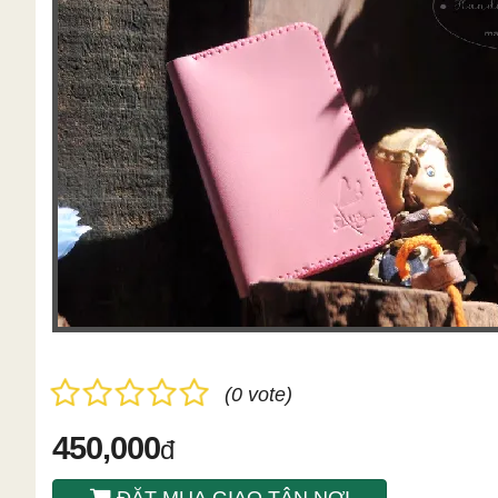
(0 vote)
450,000
đ
ĐẶT MUA GIAO TÂN NƠI