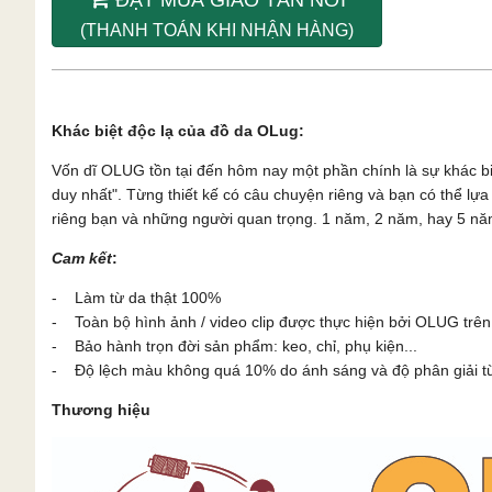
(THANH TOÁN KHI NHẬN HÀNG)
Khác biệt độc lạ của đồ da OLug:
Vốn dĩ OLUG tồn tại đến hôm nay một phần chính là sự khác b
duy nhất". Từng thiết kế có câu chuyện riêng và bạn có thể l
riêng bạn và những người quan trọng. 1 năm, 2 năm, hay 5 năm
Cam kết
:
- Làm từ da thật 100%
- Toàn bộ hình ảnh / video clip được thực hiện bởi OLUG trên
- Bảo hành trọn đời sản phẩm: keo, chỉ, phụ kiện...
- Độ lệch màu không quá 10% do ánh sáng và độ phân giải từn
Thương hiệu