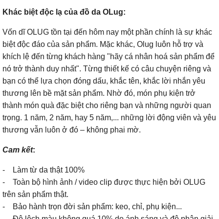
Khác biệt độc lạ của đồ da OLug:
Vốn dĩ OLUG tồn tại đến hôm nay một phần chính là sự khác
biệt độc đáo của sản phẩm. Mặc khác, Olug luôn hỗ trợ và
khích lệ đến từng khách hàng "hãy cá nhân hoá sản phẩm để
nó trở thành duy nhất". Từng thiết kế có câu chuyện riêng và
bạn có thể lựa chọn đóng dấu, khắc tên, khắc lời nhắn yêu
thương lên bề mặt sản phẩm. Nhờ đó, món phụ kiện trở
thành món quà đặc biệt cho riêng bạn và những người quan
trọng. 1 năm, 2 năm, hay 5 năm,... những lời động viên và yêu
thương vẫn luôn ở đó – không phai mờ.
Cam kết
:
- Làm từ da thật 100%
- Toàn bộ hình ảnh / video clip được thực hiện bởi OLUG
trên sản phẩm thật.
- Bảo hành trọn đời sản phẩm: keo, chỉ, phụ kiện...
- Độ lệch màu không quá 10% do ánh sáng và độ phân giải