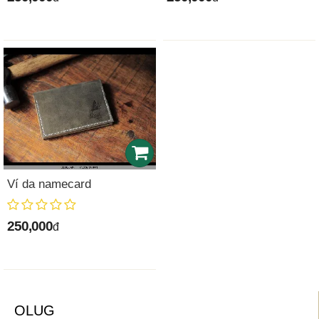
Ví da namecard
250,000
đ
OLUG