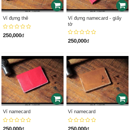
Ví đựng thẻ
Ví đựng namecard - giấy
tờ
250,000
đ
250,000
đ
Ví namecard
Ví namecard
250,000
250,000
đ
đ