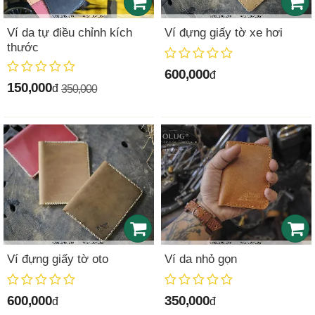
Ví da tự điều chỉnh kích
Ví đựng giấy tờ xe hơi
thước
600,000
đ
150,000
đ
350,000
Ví đựng giấy tờ oto
Ví da nhỏ gọn
600,000
350,000
đ
đ