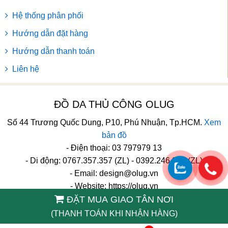
Hệ thống phân phối
Hướng dẫn đặt hàng
Hướng dẫn thanh toán
Liên hệ
ĐỒ DA THỦ CÔNG OLUG
Số 44 Trương Quốc Dung, P10, Phú Nhuận, Tp.HCM.
Xem
bản đồ
- Điện thoại: 03 797979 13
- Di động: 0767.357.357 (ZL) - 0392.246.246 (ZL)
- Email:
design@olug.vn
- Website: https://olug.vn
ĐẶT MUA GIAO TÂN NƠI
TikTok
(THANH TOÁN KHI NHẬN HÀNG)