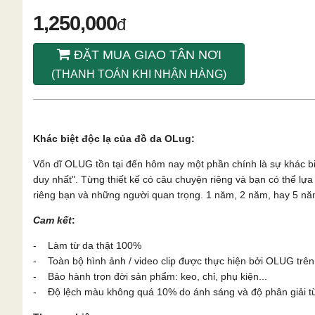
1,250,000
đ
ĐẶT MUA GIAO TÂN NƠI
(THANH TOÁN KHI NHẬN HÀNG)
Khác biệt độc lạ của đồ da OLug:
Vốn dĩ OLUG tồn tại đến hôm nay một phần chính là sự khác b
duy nhất". Từng thiết kế có câu chuyện riêng và bạn có thể l
riêng bạn và những người quan trọng. 1 năm, 2 năm, hay 5 năm
Cam kết
:
- Làm từ da thật 100%
- Toàn bộ hình ảnh / video clip được thực hiện bởi OLUG trên
- Bảo hành trọn đời sản phẩm: keo, chỉ, phụ kiện...
- Độ lệch màu không quá 10% do ánh sáng và độ phân giải từn