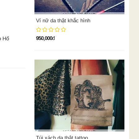
Ví nữ da thật khắc hình
950,000
o Hổ
đ
Túi xách da thật tattoo