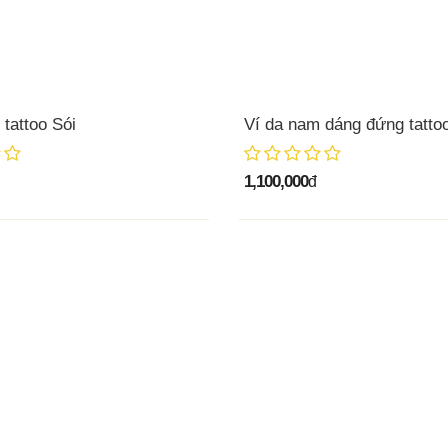
tattoo Sói
Ví da nam dáng đứng tatto
1,100,000
đ