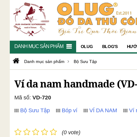
DANH MỤC SẢN PHẨM
OLUG
BLOG'S
HƯỚ
Danh mục sản phẩm
Bộ Sưu Tập
Ví da nam handmade (VD-
Mã số:
VD-720
Bộ Sưu Tập
Bóp ví
VÍ DA NAM
Ví
(0 vote)