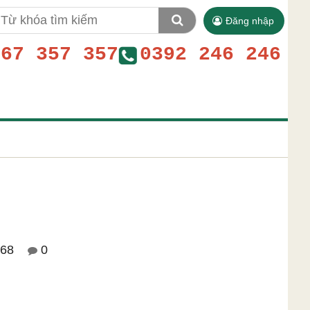
Đăng nhập
767 357 357
0392 246 246
68
0