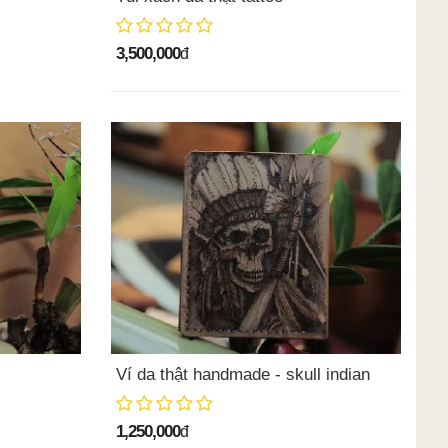
3,500,000
đ
Ví da thật handmade - skull indian
1,250,000
đ