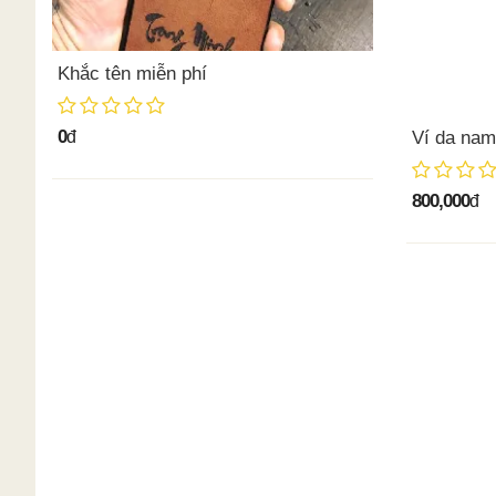
Khắc tên miễn phí
0
đ
Ví da nam 
800,000
đ