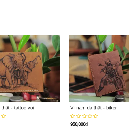
thật - tattoo voi
Ví nam da thật - biker
950,000
đ