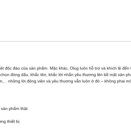
iệt độc đáo của sản phẩm. Mặc khác, Olug luôn hỗ trợ và khích lệ đế
ựa chọn đóng dấu, khắc tên, khắc lời nhắn yêu thương lên bề mặt sản 
,... những lời động viên và yêu thương vẫn luôn ở đó – không phai m
 sản phẩm thật.
g thiết bị.