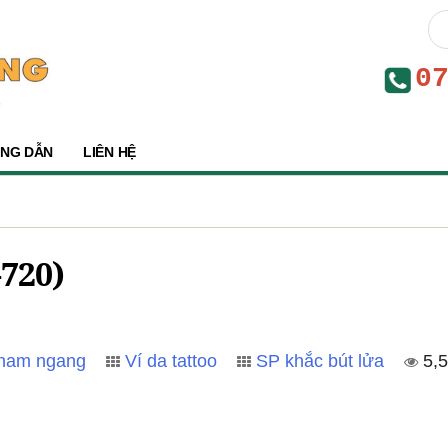
0
NG DẪN
LIÊN HỆ
720)
 nam ngang
Ví da tattoo
SP khắc bút lửa
5,5