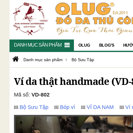
DANH MỤC SẢN PHẨM
OLUG
BLOG'S
HƯỚ
Danh mục sản phẩm
Bộ Sưu Tập
Ví da thật handmade (VD-
Mã số:
VD-802
Bộ Sưu Tập
Bóp ví
VÍ DA NAM
Ví