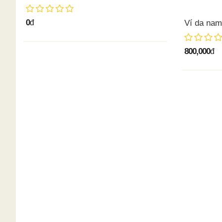
0
đ
Ví da nam 
800,000
đ