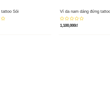
tattoo Sói
Ví da nam dáng đứng tatto
1,100,000
đ