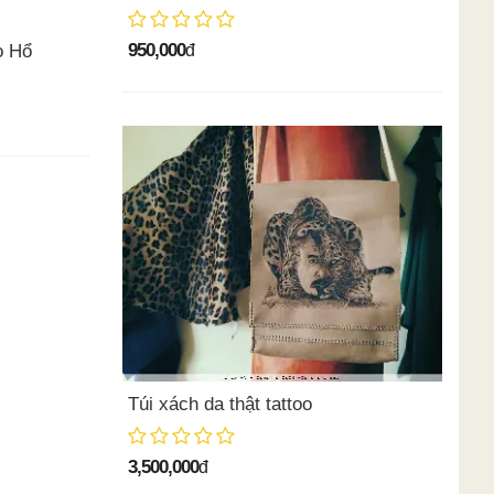
950,000
o Hổ
đ
Túi xách da thật tattoo
3,500,000
đ