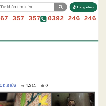
Đăng nhập
767 357 357
0392 246 246
c bút lửa
4,311
0