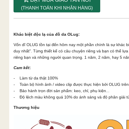
(THANH TOÁN KHI NHẬN HÀNG)
Khác biệt độc lạ của đồ da OLug:
Vốn dĩ OLUG tồn tại đến hôm nay một phần chính là sự khác b
duy nhất". Từng thiết kế có câu chuyện riêng và bạn có thể l
riêng bạn và những người quan trọng. 1 năm, 2 năm, hay 5 năm
Cam kết
:
- Làm từ da thật 100%
- Toàn bộ hình ảnh / video clip được thực hiện bởi OLUG trên
- Bảo hành trọn đời sản phẩm: keo, chỉ, phụ kiện...
- Độ lệch màu không quá 10% do ánh sáng và độ phân giải từn
Thương hiệu