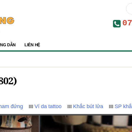
0
NG DẪN
LIÊN HỆ
802)
 nam đứng
Ví da tattoo
Khắc bút lửa
SP khắ