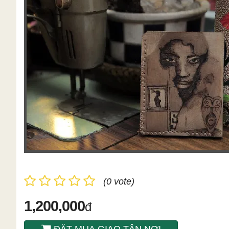
(0 vote)
1,200,000
đ
ĐẶT MUA GIAO TÂN NƠI