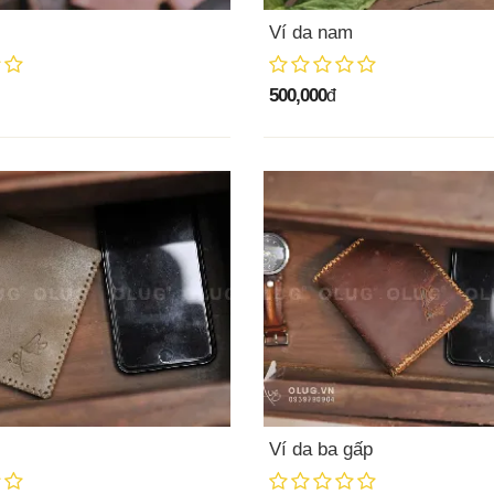
Ví da nam
500,000
đ
Ví da ba gấp