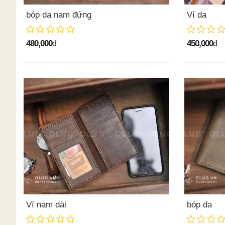
bóp da nam đứng
Ví da
480,000
450,000
đ
đ
Ví nam dài
bóp da