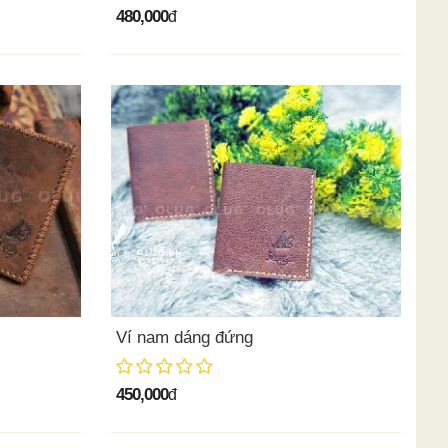
480,000
đ
Ví nam dáng đứng
450,000
đ