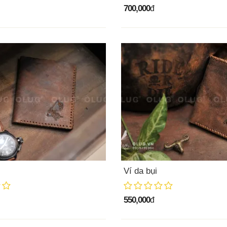
700,000
đ
Ví da bụi
550,000
đ