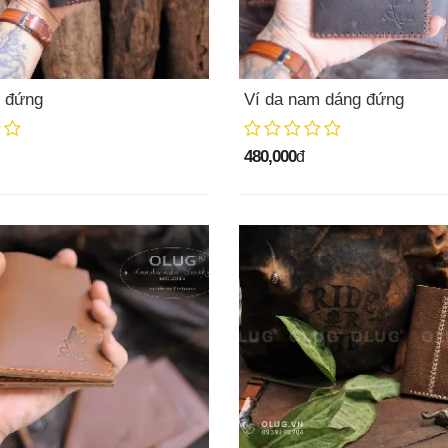
m đứng
Ví da nam dáng đứng
480,000
đ