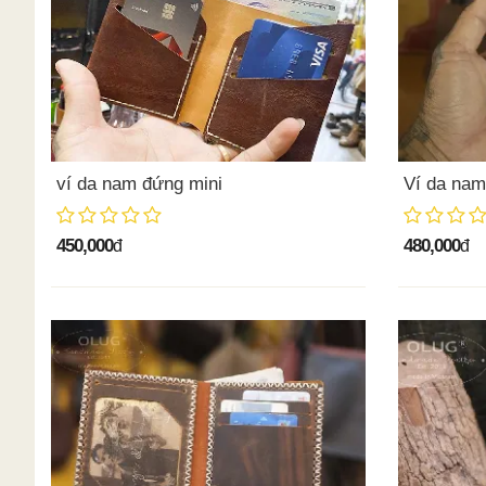
ví da nam đứng mini
Ví da nam
450,000
480,000
đ
đ