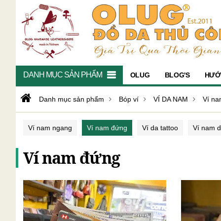
DANH MỤC SẢN PHẨM
OLUG
BLOG'S
HƯỚ
Danh mục sản phẩm
Bóp ví
VÍ DA NAM
Ví n
Ví nam ngang
Ví nam đứng
Ví da tattoo
Ví nam d
Ví nam đứng