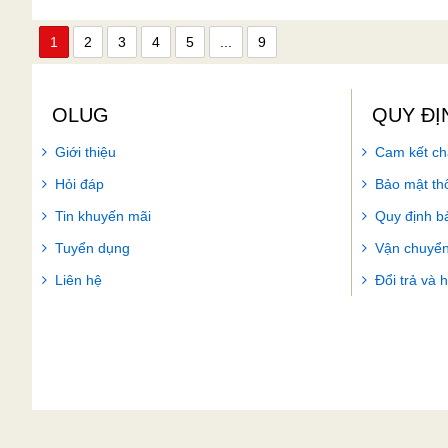
1
2
3
4
5
...
9
OLUG
QUY ĐỊ
Giới thiệu
Cam kết ch
Hỏi đáp
Bảo mật thô
Tin khuyến mãi
Quy định b
Tuyển dụng
Vận chuyển
Liên hệ
Đổi trả và 