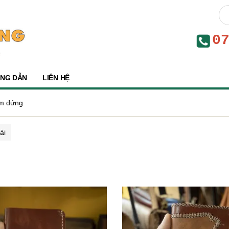
0
NG DẪN
LIÊN HỆ
am đứng
ài