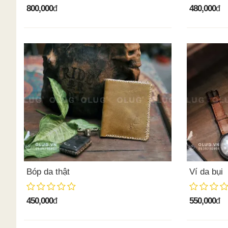
800,000
480,000
đ
đ
Bóp da thật
Ví da bụi
450,000
550,000
đ
đ