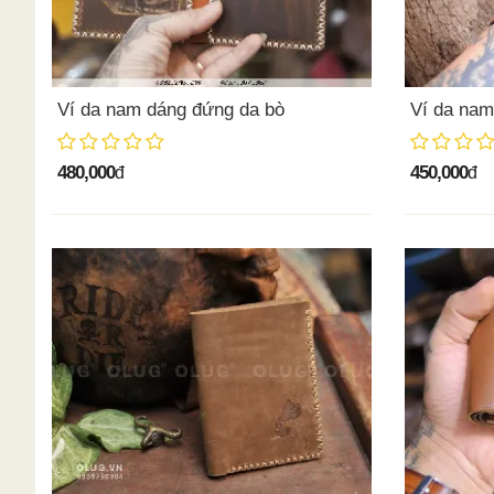
Ví da nam dáng đứng da bò
Ví da na
480,000
450,000
đ
đ