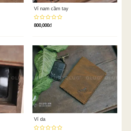
Ví nam cầm tay
800,000
đ
Ví da