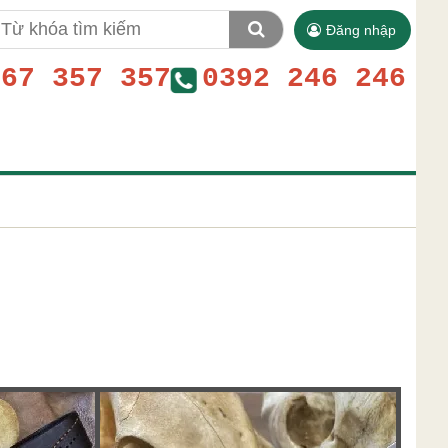
Đăng nhập
767 357 357
0392 246 246