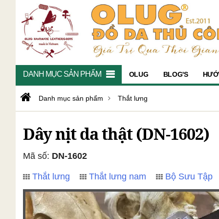
DANH MỤC SẢN PHẨM
OLUG
BLOG'S
HƯỚ
Danh mục sản phẩm
Thắt lưng
Dây nịt da thật (DN-1602)
Mã số:
DN-1602
Thắt lưng
Thắt lưng nam
Bộ Sưu Tập