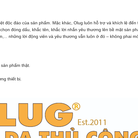
iệt độc đáo của sản phẩm. Mặc khác, Olug luôn hỗ trợ và khích lệ đế
ựa chọn đóng dấu, khắc tên, khắc lời nhắn yêu thương lên bề mặt sản 
,... những lời động viên và yêu thương vẫn luôn ở đó – không phai m
 sản phẩm thật.
g thiết bị.