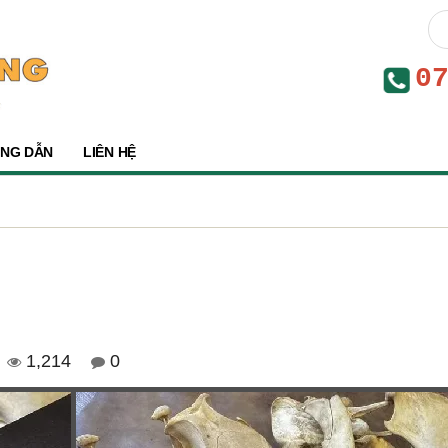
0
NG DẪN
LIÊN HỆ
1,214
0