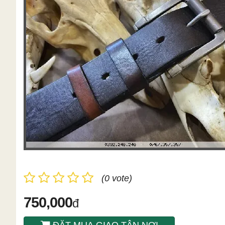
(0 vote)
750,000
đ
ĐẶT MUA GIAO TÂN NƠI