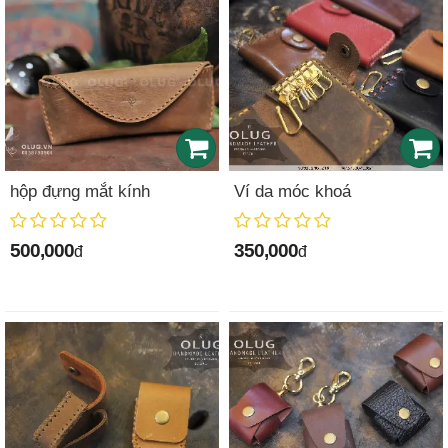
hộp đựng mắt kính
Ví da móc khoá
500,000
350,000
đ
đ