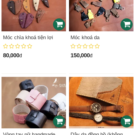
Móc chìa khoá tiện lợi
Móc khoá da
80,000
150,000
đ
đ
Vòng tay nữ handmade
Dây da đồng hồ (không