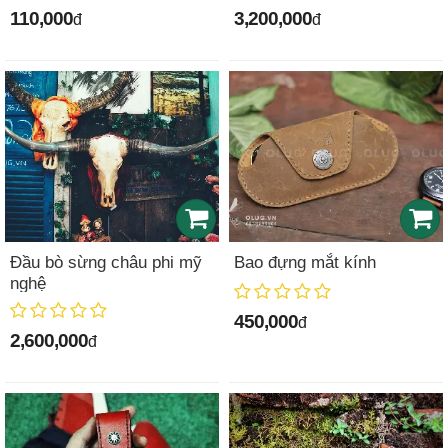
110,000
3,200,000
đ
đ
Đầu bò sừng châu phi mỹ
Bao đựng mắt kính
nghệ
450,000
đ
2,600,000
đ