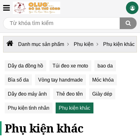
Danh mục sản phẩm
Phụ kiện
Phụ kiện khác
Dây da đồng hồ
Túi đeo xe moto
bao da
Bìa sổ da
Vòng tay handmade
Móc khóa
Dây đeo máy ảnh
Thẻ đeo tên
Giày dép
Phụ kiện tình nhân
Phụ kiện khác
Phụ kiện khác