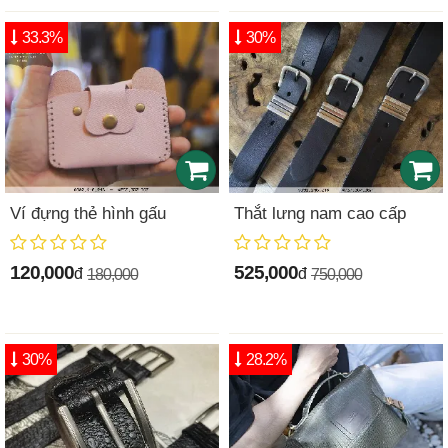
33.3%
30%
Ví đựng thẻ hình gấu
Thắt lưng nam cao cấp
120,000
525,000
đ
đ
180,000
750,000
30%
28.2%