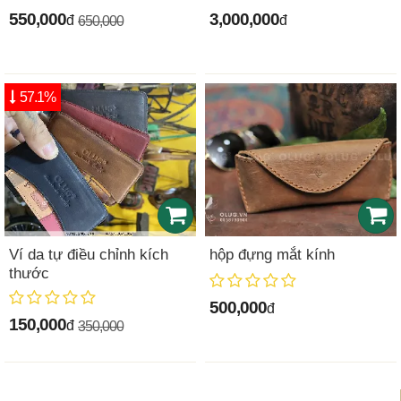
550,000
3,000,000
đ
đ
650,000
57.1%
Ví da tự điều chỉnh kích
hộp đựng mắt kính
thước
500,000
đ
150,000
đ
350,000