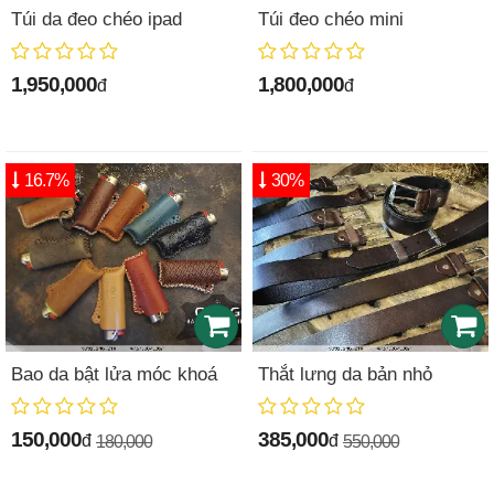
Túi da đeo chéo ipad
Túi đeo chéo mini
1,950,000
1,800,000
đ
đ
16.7%
30%
Bao da bật lửa móc khoá
Thắt lưng da bản nhỏ
150,000
385,000
đ
đ
180,000
550,000