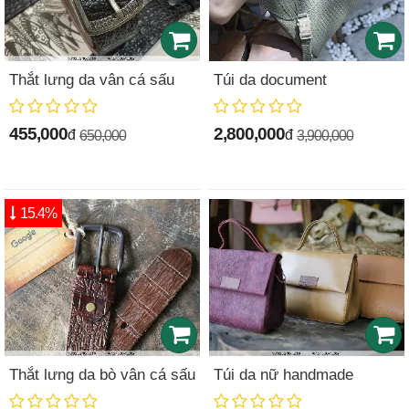
Thắt lưng da vân cá sấu
Túi da document
455,000
2,800,000
đ
đ
650,000
3,900,000
15.4%
Thắt lưng da bò vân cá sấu
Túi da nữ handmade