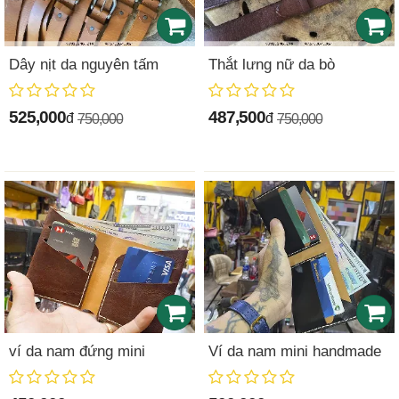
Dây nịt da nguyên tấm
Thắt lưng nữ da bò
525,000
487,500
đ
đ
750,000
750,000
ví da nam đứng mini
Ví da nam mini handmade