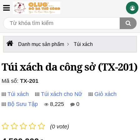
Danh mục sản phẩm
Túi xách
Túi xách da công sở (TX-201)
Mã số:
TX-201
Túi xách
Túi xách cho Nữ
Giỏ xách
Bộ Sưu Tập
8,225
0
(0 vote)