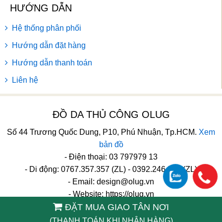
HƯỚNG DẪN
Hệ thống phân phối
Hướng dẫn đặt hàng
Hướng dẫn thanh toán
Liên hệ
ĐỒ DA THỦ CÔNG OLUG
Số 44 Trương Quốc Dung, P10, Phú Nhuận, Tp.HCM.
Xem
bản đồ
- Điện thoại: 03 797979 13
- Di động: 0767.357.357 (ZL) - 0392.246.246 (ZL)
- Email:
design@olug.vn
- Website: https://olug.vn
ĐẶT MUA GIAO TÂN NƠI
TikTok
(THANH TOÁN KHI NHẬN HÀNG)