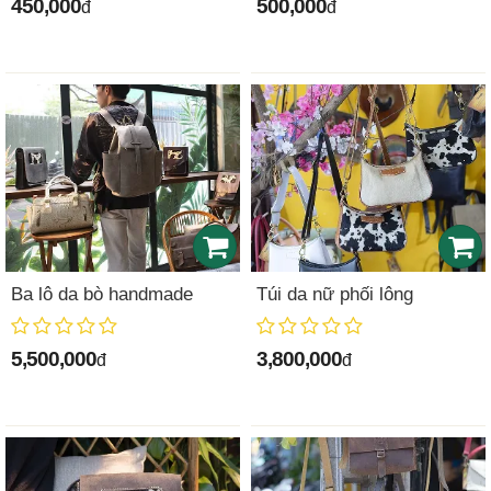
450,000
500,000
đ
đ
Ba lô da bò handmade
Túi da nữ phối lông
5,500,000
3,800,000
đ
đ