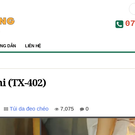
0
NG DẪN
LIÊN HỆ
ni (TX-402)
Túi da đeo chéo
7,075
0