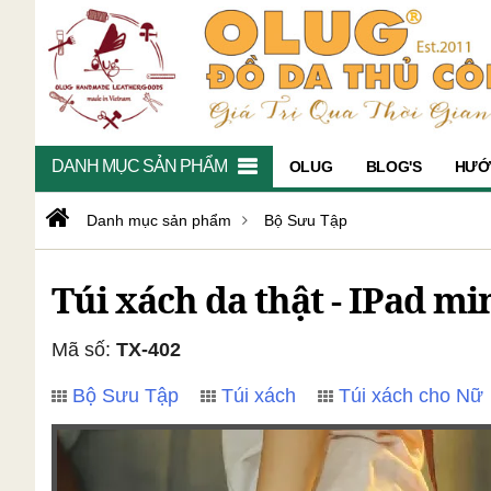
DANH MỤC SẢN PHẨM
OLUG
BLOG'S
HƯỚ
Danh mục sản phẩm
Bộ Sưu Tập
Túi xách da thật - IPad mi
Mã số:
TX-402
Bộ Sưu Tập
Túi xách
Túi xách cho Nữ