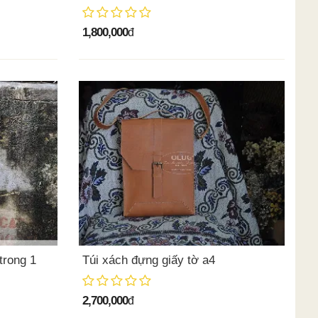
1,800,000
đ
trong 1
Túi xách đựng giấy tờ a4
2,700,000
đ