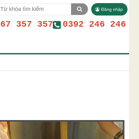
Đăng nhập
767 357 357
0392 246 246