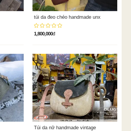
túi da đeo chéo handmade unx
1,800,000
đ
Túi da nữ handmade vintage