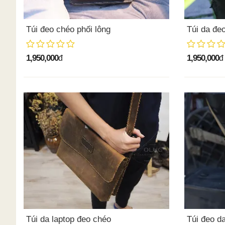
Túi đeo chéo phối lông
Túi da đe
1,950,000
1,950,000
đ
đ
Túi da laptop đeo chéo
Túi đeo d