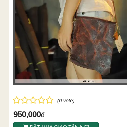
(0 vote)
950,000
đ
ĐẶT MUA GIAO TÂN NƠI