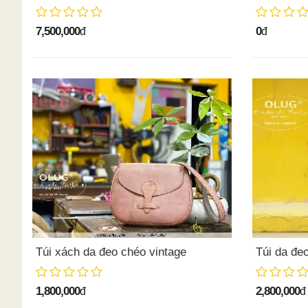
7,500,000
0
đ
đ
Túi xách da đeo chéo vintage
Túi da đeo
1,800,000
2,800,000
đ
đ