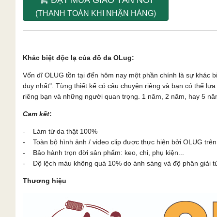
(THANH TOÁN KHI NHẬN HÀNG)
Khác biệt độc lạ của đồ da OLug:
Vốn dĩ OLUG tồn tại đến hôm nay một phần chính là sự khác b
duy nhất". Từng thiết kế có câu chuyện riêng và bạn có thể l
riêng bạn và những người quan trọng. 1 năm, 2 năm, hay 5 năm
Cam kết
:
- Làm từ da thật 100%
- Toàn bộ hình ảnh / video clip được thực hiện bởi OLUG trên
- Bảo hành trọn đời sản phẩm: keo, chỉ, phụ kiện...
- Độ lệch màu không quá 10% do ánh sáng và độ phân giải từn
Thương hiệu