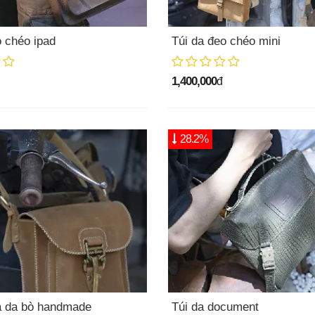
o chéo ipad
Túi da đeo chéo mini
1,400,000
đ
28.2%
a da bò handmade
Túi da document