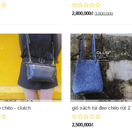
2,800,000
đ
3,900,000
 chéo - clutch
giỏ xách túi đeo chéo rút 2 
2,500,000
đ