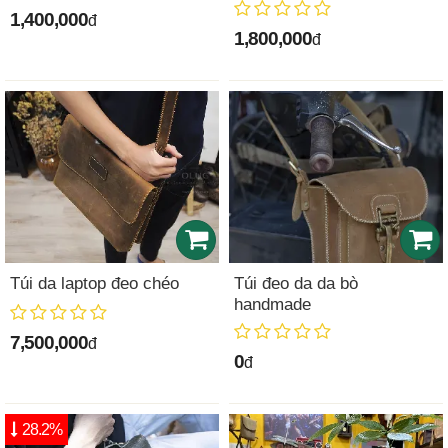
1,400,000
đ
1,800,000
đ
Túi da laptop đeo chéo
Túi đeo da da bò
handmade
7,500,000
đ
0
đ
28.2%