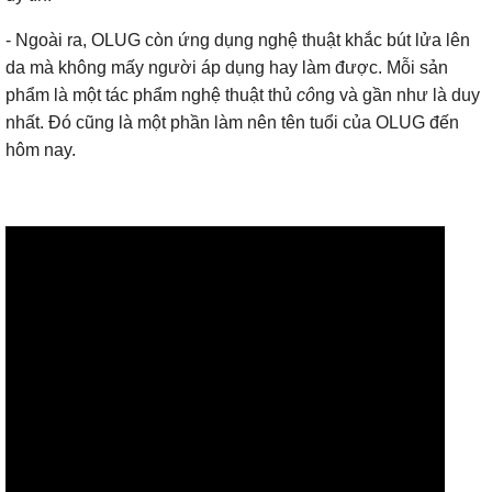
- Ngoài ra, OLUG còn ứng dụng nghệ thuật khắc bút lửa lên
da mà không mấy người áp dụng hay làm được. Mỗi sản
phẩm là một tác phẩm nghệ thuật thủ
cô
ng và gần như là duy
nhất. Đó cũng là một phần làm nên tên tuổi của OLUG đến
hôm nay.