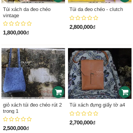
Túi xách da đeo chéo
Túi da đeo chéo - clutch
vintage
2,800,000
đ
1,800,000
đ
giỏ xách túi đeo chéo rút 2
Túi xách đựng giấy tờ a4
trong 1
2,700,000
đ
2,500,000
đ