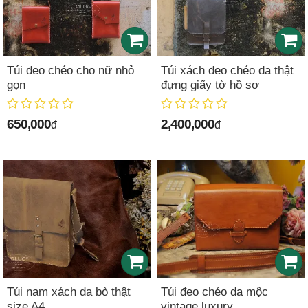
Túi đeo chéo cho nữ nhỏ
Túi xách đeo chéo da thật
gọn
đựng giấy tờ hồ sơ
650,000
2,400,000
đ
đ
Túi nam xách da bò thật
Túi đeo chéo da mộc
size A4
vintage luxury