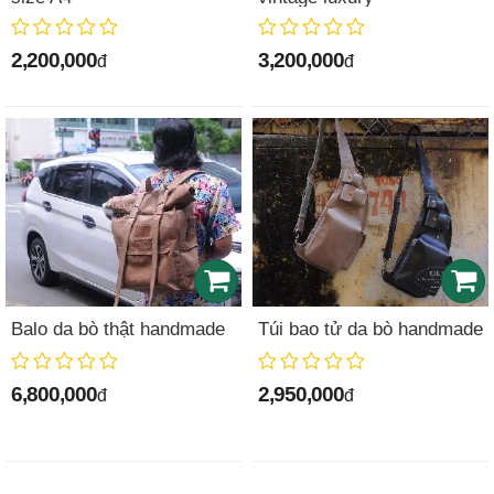
2,200,000
3,200,000
đ
đ
Balo da bò thật handmade
Túi bao tử da bò handmade
6,800,000
2,950,000
đ
đ