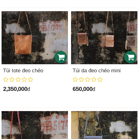
Túi tote đeo chéo
Túi da đeo chéo mini
2,350,000
650,000
đ
đ