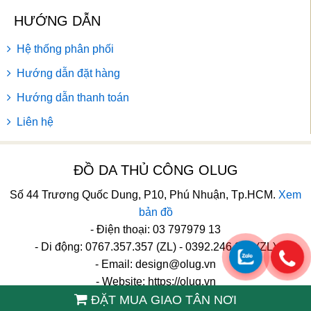
HƯỚNG DẪN
Hệ thống phân phối
Hướng dẫn đặt hàng
Hướng dẫn thanh toán
Liên hệ
ĐỒ DA THỦ CÔNG OLUG
Số 44 Trương Quốc Dung, P10, Phú Nhuận, Tp.HCM.
Xem
bản đồ
- Điện thoại: 03 797979 13
- Di động: 0767.357.357 (ZL) - 0392.246.246 (ZL)
- Email:
design@olug.vn
- Website: https://olug.vn
ĐẶT MUA GIAO TÂN NƠI
TikTok