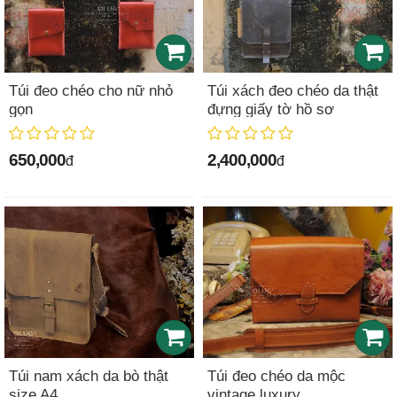
Túi đeo chéo cho nữ nhỏ
Túi xách đeo chéo da thật
gọn
đựng giấy tờ hồ sơ
650,000
2,400,000
đ
đ
Túi nam xách da bò thật
Túi đeo chéo da mộc
size A4
vintage luxury