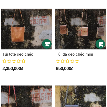
Túi tote đeo chéo
Túi da đeo chéo mini
2,350,000
650,000
đ
đ