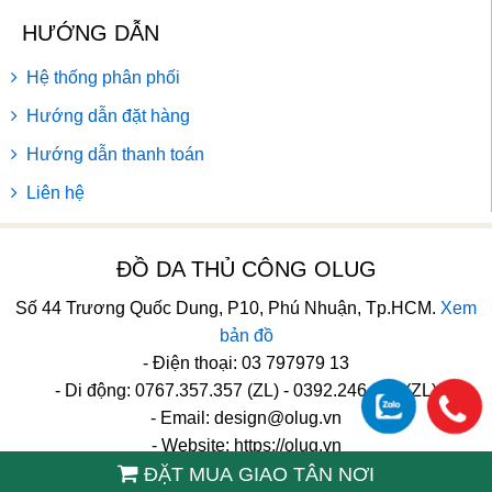
HƯỚNG DẪN
Hệ thống phân phối
Hướng dẫn đặt hàng
Hướng dẫn thanh toán
Liên hệ
ĐỒ DA THỦ CÔNG OLUG
Số 44 Trương Quốc Dung, P10, Phú Nhuận, Tp.HCM.
Xem
bản đồ
- Điện thoại: 03 797979 13
- Di động: 0767.357.357 (ZL) - 0392.246.246 (ZL)
- Email:
design@olug.vn
- Website: https://olug.vn
ĐẶT MUA GIAO TÂN NƠI
TikTok