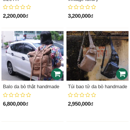
2,200,000
3,200,000
đ
đ
Balo da bò thật handmade
Túi bao tử da bò handmade
6,800,000
2,950,000
đ
đ