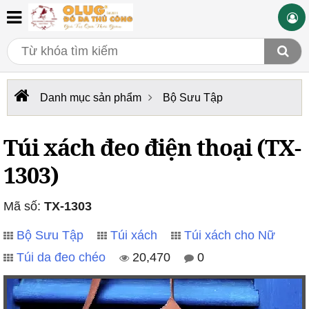
Danh mục sản phẩm
Bộ Sưu Tập
Túi xách đeo điện thoại (TX-
1303)
Mã số:
TX-1303
Bộ Sưu Tập
Túi xách
Túi xách cho Nữ
Túi da đeo chéo
20,470
0