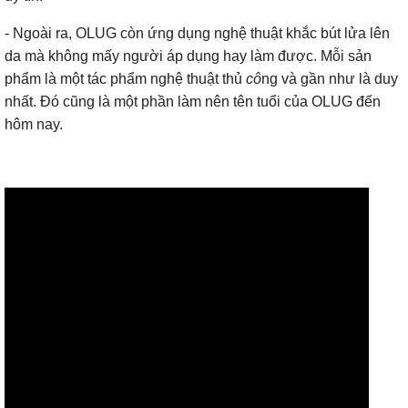
- Ngoài ra, OLUG còn ứng dụng nghệ thuật khắc bút lửa lên
da mà không mấy người áp dụng hay làm được. Mỗi sản
phẩm là một tác phẩm nghệ thuật thủ
cô
ng và gần như là duy
nhất. Đó cũng là một phần làm nên tên tuổi của OLUG đến
hôm nay.