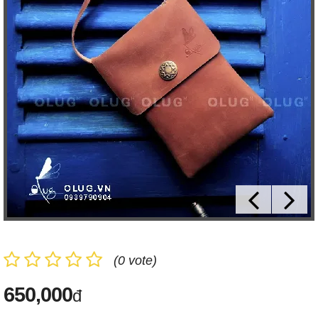
(0 vote)
650,000
đ