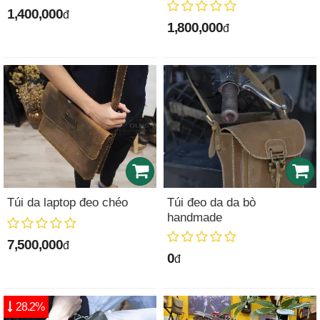
1,400,000
đ
1,800,000
đ
Túi da laptop đeo chéo
Túi đeo da da bò
handmade
7,500,000
đ
0
đ
28.2%