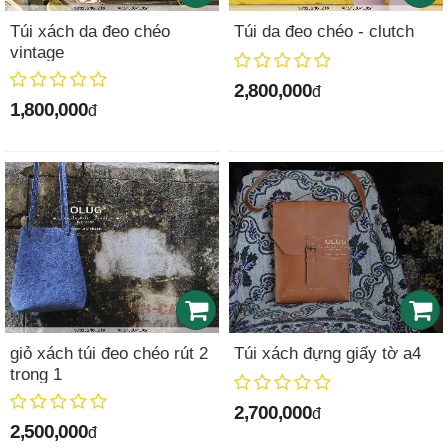
Túi xách da đeo chéo
Túi da đeo chéo - clutch
vintage
2,800,000
đ
1,800,000
đ
giỏ xách túi đeo chéo rút 2
Túi xách đựng giấy tờ a4
trong 1
2,700,000
đ
2,500,000
đ