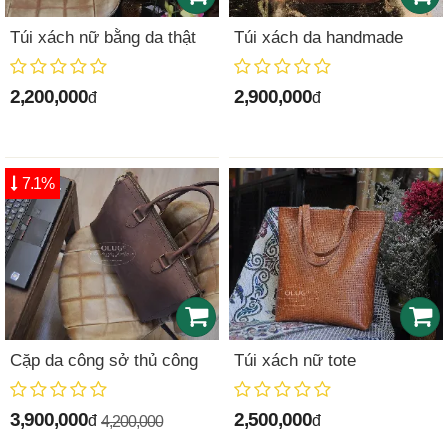
Túi xách nữ bằng da thật
Túi xách da handmade
2,200,000
2,900,000
đ
đ
7.1%
Cặp da công sở thủ công
Túi xách nữ tote
3,900,000
2,500,000
đ
đ
4,200,000