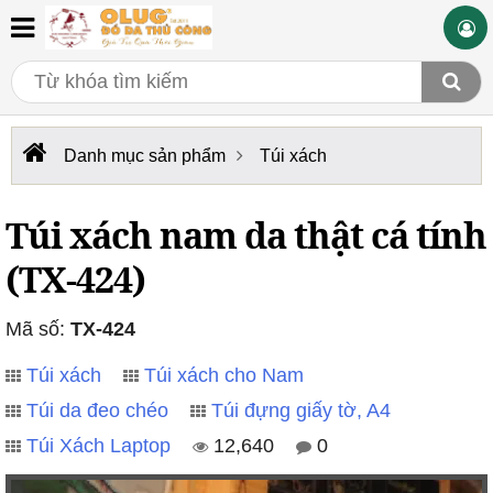
Danh mục sản phẩm
Túi xách
Túi xách nam da thật cá tính
(TX-424)
Mã số:
TX-424
Túi xách
Túi xách cho Nam
Túi da đeo chéo
Túi đựng giấy tờ, A4
Túi Xách Laptop
12,640
0