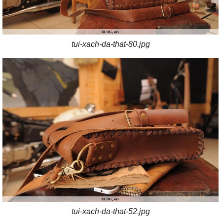
tui-xach-da-that-80.jpg
tui-xach-da-that-52.jpg