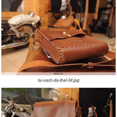
tui-xach-da-that-34.jpg