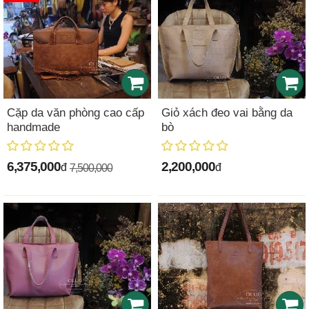
Cặp da văn phòng cao cấp
Giỏ xách đeo vai bằng da
handmade
bò
6,375,000
2,200,000
đ
đ
7,500,000