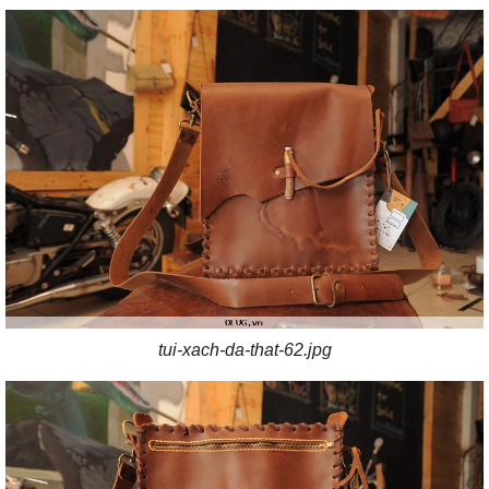
tui-xach-da-that-62.jpg