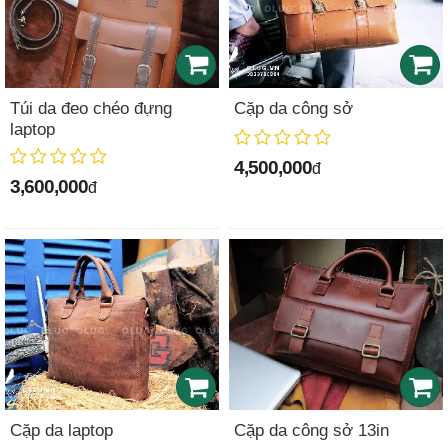
Túi da đeo chéo đựng
Cặp da công sở
laptop
4,500,000
đ
3,600,000
đ
Cặp da laptop
Cặp da công sở 13in