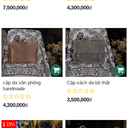
7,500,000
4,300,000
đ
đ
căp da văn phòng
Cặp xách da bò thật
handmade
3,500,000
đ
4,300,000
đ
15%