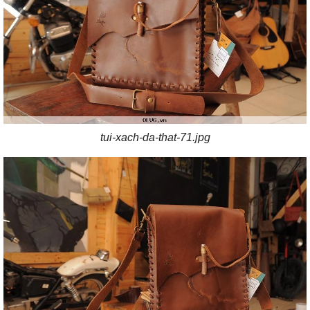
tui-xach-da-that-71.jpg