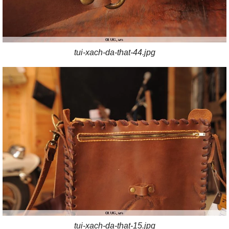
tui-xach-da-that-44.jpg
tui-xach-da-that-15.jpg