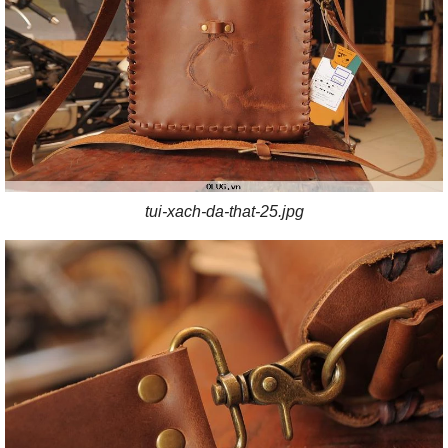
tui-xach-da-that-25.jpg