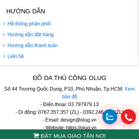
HƯỚNG DẪN
Hệ thống phân phối
Hướng dẫn đặt hàng
Hướng dẫn thanh toán
Liên hệ
ĐỒ DA THỦ CÔNG OLUG
Số 44 Trương Quốc Dung, P10, Phú Nhuận, Tp.HCM.
Xem
bản đồ
- Điện thoại: 03 797979 13
- Di động: 0767.357.357 (ZL) - 0392.246.246 (ZL)
- Email:
design@olug.vn
- Website: https://olug.vn
ĐẶT MUA GIAO TÂN NƠI