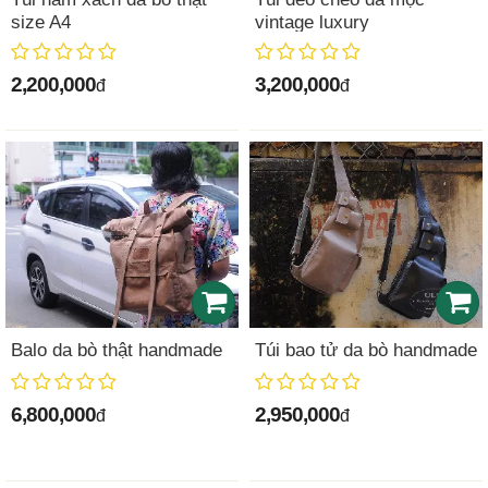
size A4
vintage luxury
2,200,000
3,200,000
đ
đ
Balo da bò thật handmade
Túi bao tử da bò handmade
6,800,000
2,950,000
đ
đ