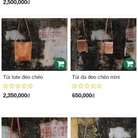
2,500,000
đ
Túi tote đeo chéo
Túi da đeo chéo mini
2,350,000
650,000
đ
đ