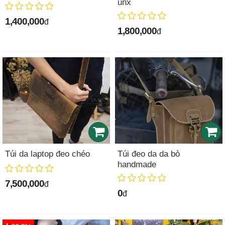
unx
1,400,000
đ
1,800,000
đ
Túi da laptop đeo chéo
Túi đeo da da bò
handmade
7,500,000
đ
0
đ