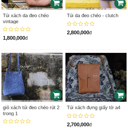
Túi xách da đeo chéo
Túi da đeo chéo - clutch
vintage
2,800,000
đ
1,800,000
đ
giỏ xách túi đeo chéo rút 2
Túi xách đựng giấy tờ a4
trong 1
2,700,000
đ