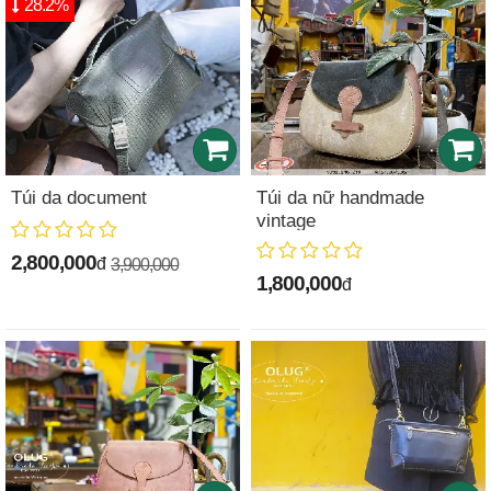
28.2%
Túi da document
Túi da nữ handmade
vintage
2,800,000
đ
3,900,000
1,800,000
đ