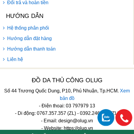
Đổi trả và hoàn tiền
HƯỚNG DẪN
Hệ thống phân phối
Hướng dẫn đặt hàng
Hướng dẫn thanh toán
Liên hệ
ĐỒ DA THỦ CÔNG OLUG
Số 44 Trương Quốc Dung, P10, Phú Nhuận, Tp.HCM.
Xem
bản đồ
- Điện thoại: 03 797979 13
- Di động: 0767.357.357 (ZL) - 0392.246.246 (ZL)
- Email:
design@olug.vn
- Website: https://olug.vn