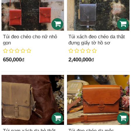
Túi đeo chéo cho nữ nhỏ
Túi xách đeo chéo da thật
gọn
đựng giấy tờ hồ sơ
650,000
2,400,000
đ
đ
Túi nam xách da bò thật
Túi đeo chéo da mộc