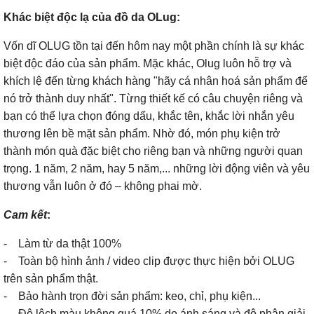
Khác biệt độc lạ của đồ da OLug:
Vốn dĩ OLUG tồn tại đến hôm nay một phần chính là sự khác
biệt độc đáo của sản phẩm. Mặc khác, Olug luôn hỗ trợ và
khích lệ đến từng khách hàng "hãy cá nhân hoá sản phẩm để
nó trở thành duy nhất". Từng thiết kế có câu chuyện riêng và
bạn có thể lựa chọn đóng dấu, khắc tên, khắc lời nhắn yêu
thương lên bề mặt sản phẩm. Nhờ đó, món phụ kiện trở
thành món quà đặc biệt cho riêng bạn và những người quan
trọng. 1 năm, 2 năm, hay 5 năm,... những lời động viên và yêu
thương vẫn luôn ở đó – không phai mờ.
Cam kết
:
- Làm từ da thật 100%
- Toàn bộ hình ảnh / video clip được thực hiện bởi OLUG
trên sản phẩm thật.
- Bảo hành trọn đời sản phẩm: keo, chỉ, phụ kiện...
- Độ lệch màu không quá 10% do ánh sáng và độ phân giải