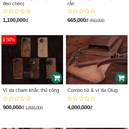
đeo chéo)
rắn
1,100,000
665,000
đ
đ
950,000
50%
Ví da chạm khắc thủ công
Combo túi & ví da Olug
900,000
4,000,000
đ
đ
1,800,000