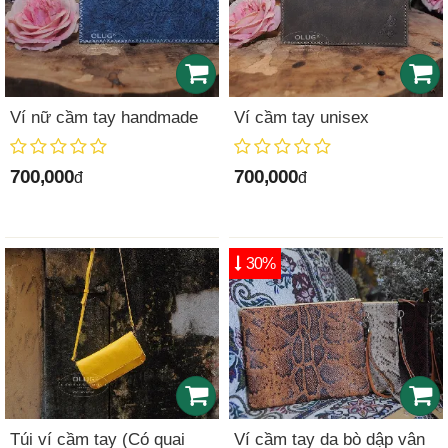
Ví nữ cầm tay handmade
Ví cầm tay unisex
700,000
700,000
đ
đ
30%
Túi ví cầm tay (Có quai
Ví cầm tay da bò dập vân