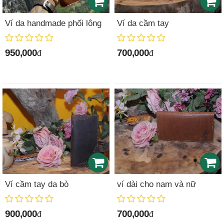
Ví da handmade phối lông
Ví da cầm tay
950,000
700,000
đ
đ
Ví cầm tay da bò
ví dài cho nam và nữ
900,000
700,000
đ
đ