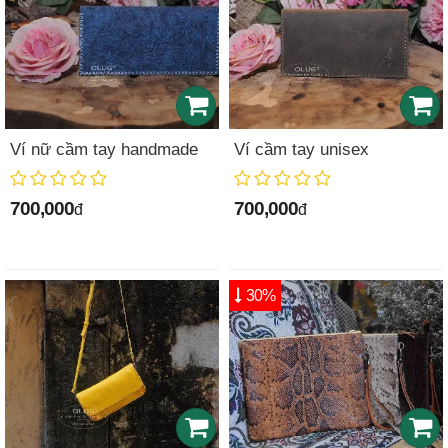
Ví nữ cầm tay handmade
Ví cầm tay unisex
700,000
700,000
đ
đ
30%