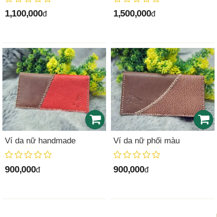
1,100,000
1,500,000
đ
đ
Ví da nữ handmade
Ví da nữ phối màu
900,000
900,000
đ
đ