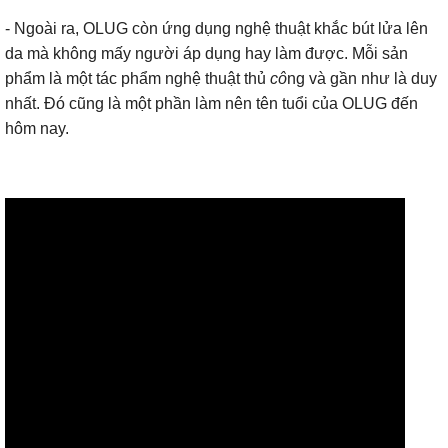
- Ngoài ra, OLUG còn ứng dụng nghệ thuật khắc bút lửa lên
da mà không mấy người áp dụng hay làm được. Mỗi sản
phẩm là một tác phẩm nghệ thuật thủ
cô
ng và gần như là duy
nhất. Đó cũng là một phần làm nên tên tuổi của OLUG đến
hôm nay.