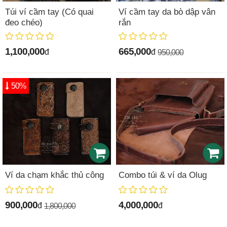
Túi ví cầm tay (Có quai
Ví cầm tay da bò dập vân
đeo chéo)
rắn
1,100,000
665,000
đ
đ
950,000
50%
Ví da chạm khắc thủ công
Combo túi & ví da Olug
900,000
4,000,000
đ
đ
1,800,000