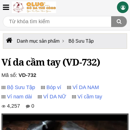
Danh mục sản phẩm
Bộ Sưu Tập
Ví da cầm tay (VD-732)
Mã số:
VD-732
Bộ Sưu Tập
Bóp ví
VÍ DA NAM
Ví nam dài
VÍ DA NỮ
Ví cầm tay
4,257
0