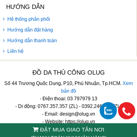
HƯỚNG DẪN
Hệ thống phân phối
Hướng dẫn đặt hàng
Hướng dẫn thanh toán
Liên hệ
ĐỒ DA THỦ CÔNG OLUG
Số 44 Trương Quốc Dung, P10, Phú Nhuận, Tp.HCM.
Xem
bản đồ
- Điện thoại: 03 797979 13
- Di động: 0767.357.357 (ZL) - 0392.246.246 (ZL)
- Email:
design@olug.vn
- Website: https://olug.vn
ĐẶT MUA GIAO TÂN NƠI
TikTok