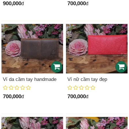
900,000
700,000
đ
đ
Ví da cầm tay handmade
Ví nữ cầm tay đẹp
700,000
700,000
đ
đ