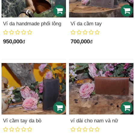
Ví da handmade phối lông
Ví da cầm tay
950,000
700,000
đ
đ
Ví cầm tay da bò
ví dài cho nam và nữ