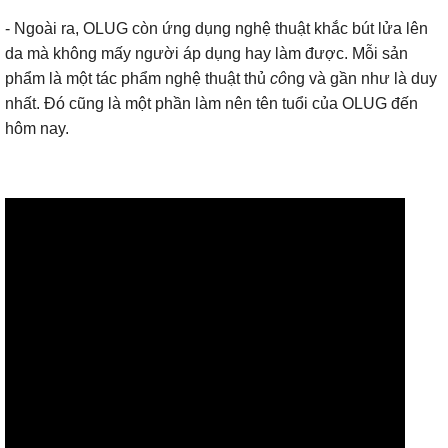
- Ngoài ra, OLUG còn ứng dụng nghệ thuật khắc bút lửa lên
da mà không mấy người áp dụng hay làm được. Mỗi sản
phẩm là một tác phẩm nghệ thuật thủ
cô
ng và gần như là duy
nhất. Đó cũng là một phần làm nên tên tuổi của OLUG đến
hôm nay.