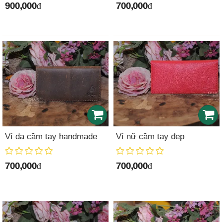
900,000
700,000
đ
đ
Ví da cầm tay handmade
Ví nữ cầm tay đẹp
700,000
700,000
đ
đ