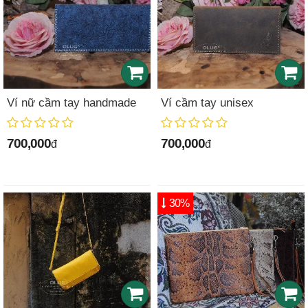
Ví nữ cầm tay handmade
Ví cầm tay unisex
700,000
700,000
đ
đ
30%