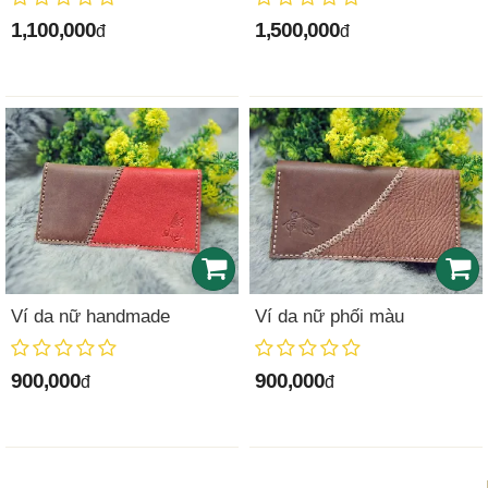
1,100,000
1,500,000
đ
đ
Ví da nữ handmade
Ví da nữ phối màu
900,000
900,000
đ
đ