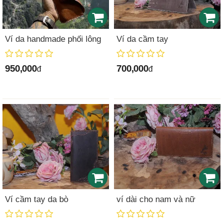
Ví da handmade phối lông
Ví da cầm tay
950,000
700,000
đ
đ
Ví cầm tay da bò
ví dài cho nam và nữ