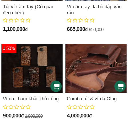
Túi ví cầm tay (Có quai
Ví cầm tay da bò dập vân
đeo chéo)
rắn
1,100,000
665,000
đ
đ
950,000
50%
Ví da chạm khắc thủ công
Combo túi & ví da Olug
900,000
4,000,000
đ
đ
1,800,000