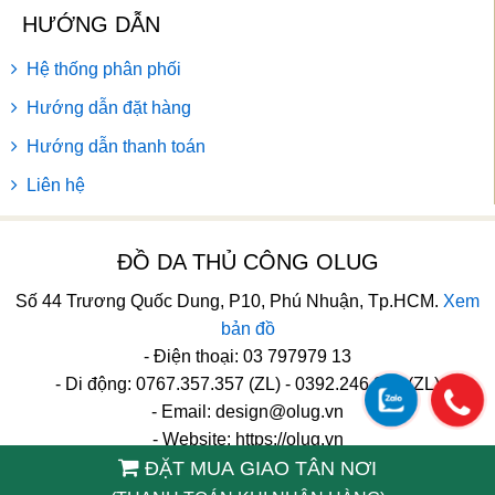
HƯỚNG DẪN
Hệ thống phân phối
Hướng dẫn đặt hàng
Hướng dẫn thanh toán
Liên hệ
ĐỒ DA THỦ CÔNG OLUG
Số 44 Trương Quốc Dung, P10, Phú Nhuận, Tp.HCM.
Xem
bản đồ
- Điện thoại: 03 797979 13
- Di động: 0767.357.357 (ZL) - 0392.246.246 (ZL)
- Email:
design@olug.vn
- Website: https://olug.vn
ĐẶT MUA GIAO TÂN NƠI
TikTok