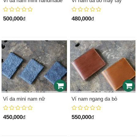
Ví da nam mini handmade
Ví nam da bò may tay
500,000
480,000
đ
đ
Ví da mini nam nữ
Ví nam ngang da bò
450,000
550,000
đ
đ