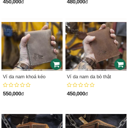
450,000
480,000
đ
đ
Ví da nam khoá kéo
Ví da nam da bò thật
550,000
450,000
đ
đ