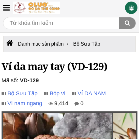
Danh mục sản phẩm
Bộ Sưu Tập
Ví da may tay (VD-129)
Mã số:
VD-129
Bộ Sưu Tập
Bóp ví
VÍ DA NAM
Ví nam ngang
9,414
0