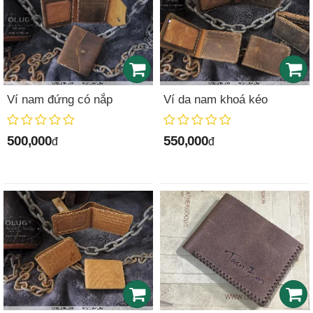
Ví nam đứng có nắp
Ví da nam khoá kéo
500,000
550,000
đ
đ