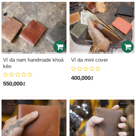
Ví da nam handmade khoá
Ví da mini cover
kéo
400,000
đ
550,000
đ