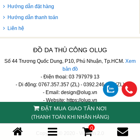
Hướng dẫn đặt hàng
Hướng dẫn thanh toán
Liên hệ
ĐỒ DA THỦ CÔNG OLUG
Số 44 Trương Quốc Dung, P10, Phú Nhuận, Tp.HCM.
Xem
bản đồ
- Điện thoại: 03 797979 13
- Di động: 0767.357.357 (ZL) - 0392.246.246 (ZL)
- Email:
design@olug.vn
- Website: https://olug.vn
ĐẶT MUA GIAO TÂN NƠI
TikTok
(THANH TOÁN KHI NHẬN HÀNG)
0
Copyright © 2020 - Version 2.0