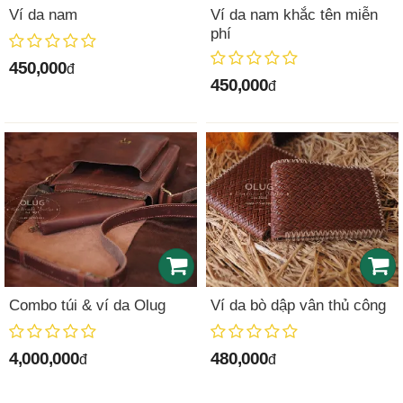
Ví da nam
Ví da nam khắc tên miễn
phí
450,000
đ
450,000
đ
Combo túi & ví da Olug
Ví da bò dập vân thủ công
4,000,000
480,000
đ
đ