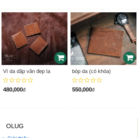
Ví da dập vân đẹp lạ
bóp da (có khóa)
480,000
550,000
đ
đ
OLUG