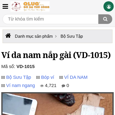
Danh mục sản phẩm
Bộ Sưu Tập
Ví da nam nắp gài (VD-1015)
Mã số:
VD-1015
Bộ Sưu Tập
Bóp ví
VÍ DA NAM
Ví nam ngang
4,721
0