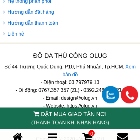
Hệ thống phân phối
Hướng dẫn đặt hàng
Hướng dẫn thanh toán
Liên hệ
ĐỒ DA THỦ CÔNG OLUG
Số 44 Trương Quốc Dung, P10, Phú Nhuận, Tp.HCM.
Xem
bản đồ
- Điện thoại: 03 797979 13
- Di động: 0767.357.357 (ZL) - 0392.246.246 (ZL)
- Email:
design@olug.vn
- Website: https://olug.vn
ĐẶT MUA GIAO TÂN NƠI
TikTok
(THANH TOÁN KHI NHẬN HÀNG)
0
Copyright © 2020 - Version 2.0