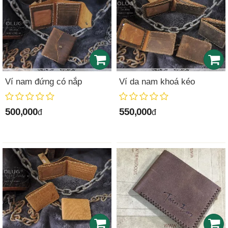
Ví nam đứng có nắp
Ví da nam khoá kéo
500,000
550,000
đ
đ