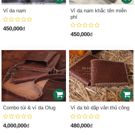
Ví da nam
Ví da nam khắc tên miễn
phí
450,000
đ
450,000
đ
Combo túi & ví da Olug
Ví da bò dập vân thủ công
4,000,000
480,000
đ
đ