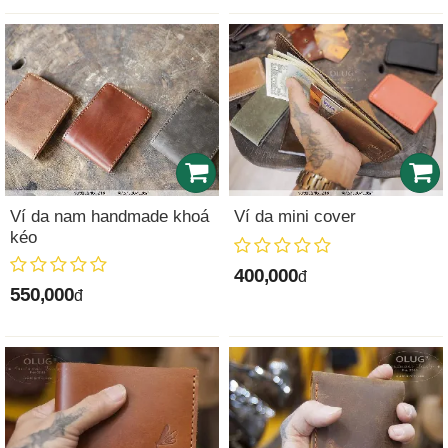
Ví da nam handmade khoá
Ví da mini cover
kéo
400,000
đ
550,000
đ