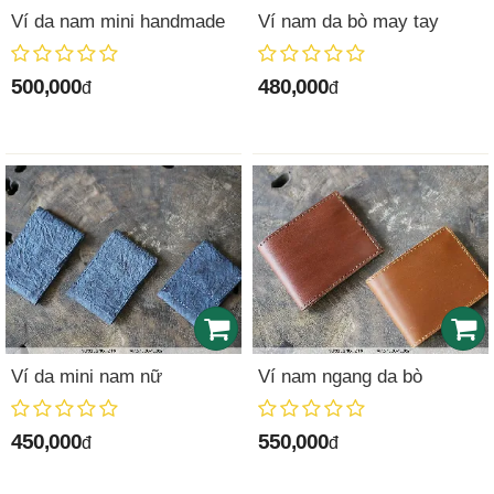
Ví da nam mini handmade
Ví nam da bò may tay
500,000
480,000
đ
đ
Ví da mini nam nữ
Ví nam ngang da bò
450,000
550,000
đ
đ