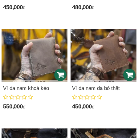
450,000
480,000
đ
đ
Ví da nam khoá kéo
Ví da nam da bò thật
550,000
450,000
đ
đ