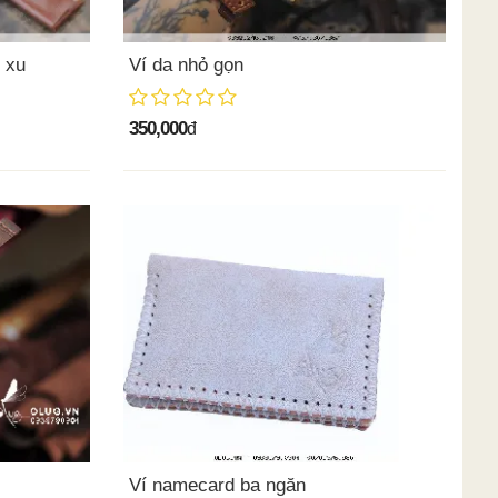
 xu
Ví da nhỏ gọn
350,000
đ
Ví namecard ba ngăn