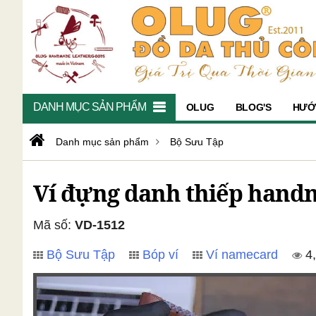
DANH MỤC SẢN PHẨM
OLUG
BLOG'S
HƯỚ
Danh mục sản phẩm
Bộ Sưu Tập
Ví đựng danh thiếp hand
Mã số:
VD-1512
Bộ Sưu Tập
Bóp ví
Ví namecard
4,