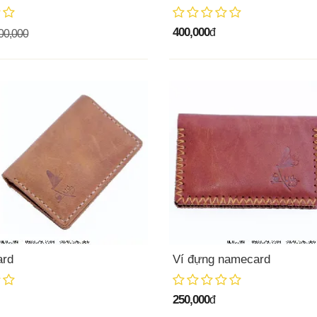
400,000
đ
00,000
ard
Ví đựng namecard
250,000
đ