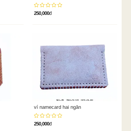
250,000
đ
ví namecard hai ngăn
250,000
đ