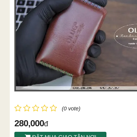
(0 vote)
280,000
đ
ĐẶT MUA GIAO TÂN NƠI