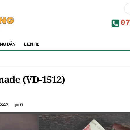
0
NG DẪN
LIÊN HỆ
made (VD-1512)
843
0