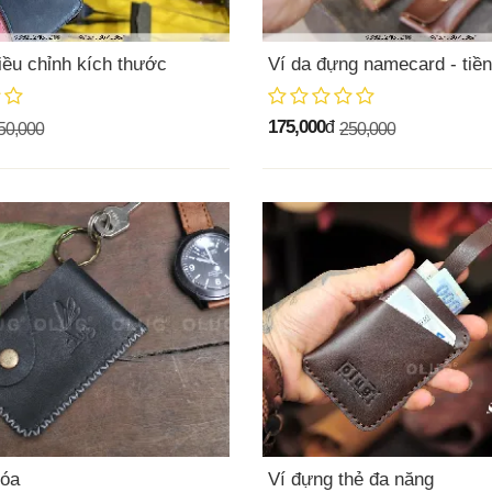
iều chỉnh kích thước
Ví da đựng namecard - tiền
175,000
đ
50,000
250,000
hóa
Ví đựng thẻ đa năng