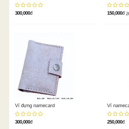
300,000
150,000
đ
đ
2
Ví đựng namecard
Ví namec
300,000
250,000
đ
đ