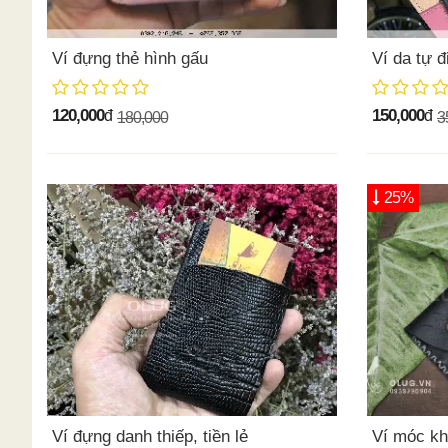
Ví đựng thẻ hình gấu
Ví da tự đ
120,000
150,000
đ
đ
180,000
3
25%
Ví đựng danh thiếp, tiền lẻ
Ví móc k