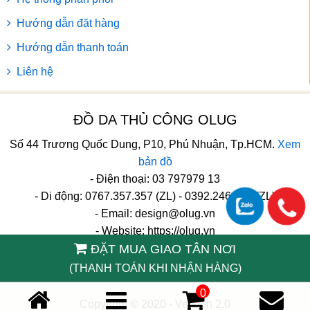
Hướng dẫn đặt hàng
Hướng dẫn thanh toán
Liên hệ
ĐỒ DA THỦ CÔNG OLUG
Số 44 Trương Quốc Dung, P10, Phú Nhuận, Tp.HCM.
Xem
bản đồ
- Điện thoại: 03 797979 13
- Di động: 0767.357.357 (ZL) - 0392.246.246 (ZL)
- Email:
design@olug.vn
- Website: https://olug.vn
ĐẶT MUA GIAO TÂN NƠI
TikTok
(THANH TOÁN KHI NHẬN HÀNG)
0
Copyright © 2020 - Version 2.0