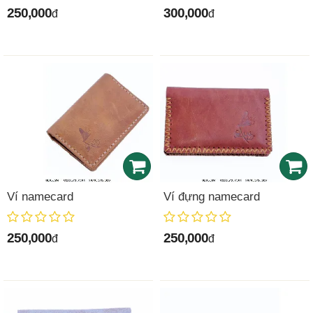
250,000
300,000
đ
đ
Ví namecard
Ví đựng namecard
250,000
250,000
đ
đ