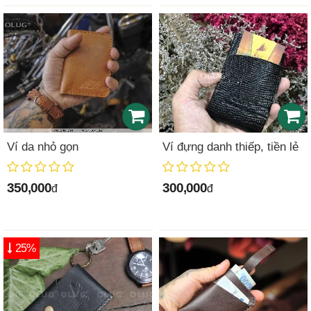
Ví da nhỏ gọn
Ví đựng danh thiếp, tiền lẻ
350,000
300,000
đ
đ
25%