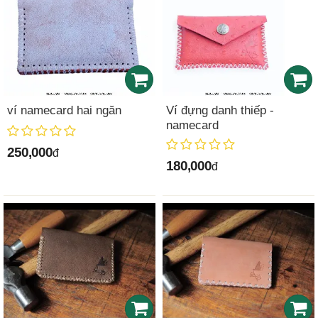
ví namecard hai ngăn
Ví đựng danh thiếp -
namecard
250,000
đ
180,000
đ