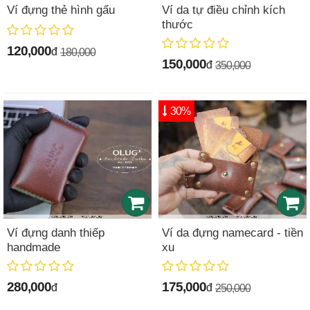
Ví đựng thẻ hình gấu
Ví da tự điều chỉnh kích
thước
120,000
đ
180,000
150,000
đ
350,000
30%
Ví đựng danh thiếp
Ví da đựng namecard - tiền
handmade
xu
280,000
175,000
đ
đ
250,000