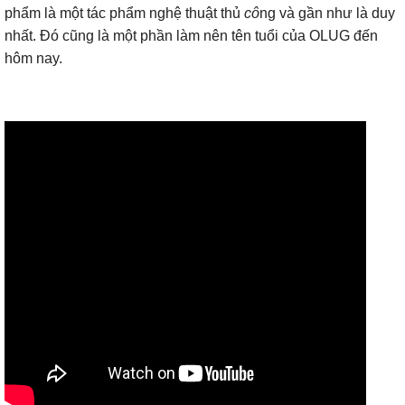
phẩm là một tác phẩm nghệ thuật thủ
cô
ng và gần như là duy
nhất. Đó cũng là một phần làm nên tên tuổi của OLUG đến
hôm nay.